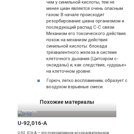
чем у синильной кислоты, тем не
менее циан является очень опасным
газом. В начале происходит
резорбирование циана организмом и
последующий распад С-С связи.
Механизм его токсического действия
похож на механизм действия
синильной кислоты: блокада
трёхвалентного железа в системе
клеточного дыхания (Цитохром с-
оксидазы) и, как следствие, «удушье»
на клеточном уровне.
Горюч, легко воспламеним, образует с
воздухом взрывные смеси.
Похожие материалы
Нитрилы‎
U-92,016-A
U-92, 016-A — это психоактивное исследовательское