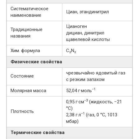
Систематическое
Циан, этандинитрил
наименование
Цианоген
Традиционные
дициан, динитрил
названия
щавелевой кислоты
Хим. формула
C₂N₂
Физические свойства
чрезвычайно ядовитый газ
Состояние
с резким запахом
−1
Молярная масса
52,04 г·моль
−3
0,95 г·см
(жидкость, −21
°C)
Плотность
−1
2,38 г·л
(газ, 0 °C, 1013
мбар)
Термические свойства