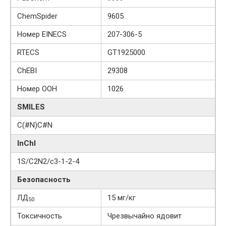
ChemSpider
9605
Номер EINECS
207-306-5
RTECS
GT1925000
ChEBI
29308
Номер ООН
1026
SMILES
C(#N)C#N
InChI
1S/C2N2/c3-1-2-4
Безопасность
ЛД
15 мг/кг
50
Токсичность
Чрезвычайно ядовит