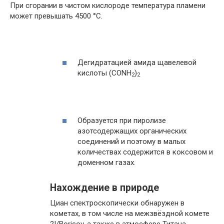
При сгорании в чистом кислороде температура пламени
может превышать 4500 °C.
Дегидратацией амида щавелевой
кислоты (CONH
)
2
2
Образуется при пиролизе
азотсодержащих органических
соединений и поэтому в малых
количествах содержится в коксовом и
доменном газах.
Нахождение в природе
Циан спектроскопически обнаружен в
кометах, в том числе на межзвёздной комете
2I/Borisov, а также в атмосфере Титана.