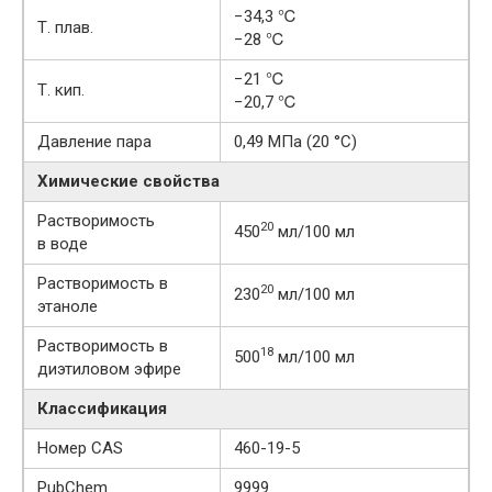
−34,3 ℃
Т. плав.
−28 ℃
−21 ℃
Т. кип.
−20,7 ℃
Давление пара
0,49 МПа (20 °C)
Химические свойства
Растворимость
20
450
мл/100 мл
в воде
Растворимость в
20
230
мл/100 мл
этаноле
Растворимость в
18
500
мл/100 мл
диэтиловом эфире
Классификация
Номер CAS
460-19-5
PubChem
9999