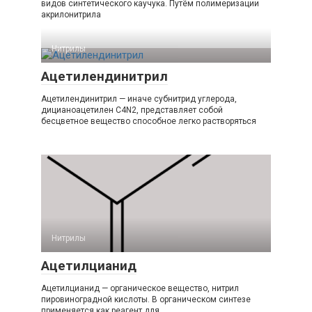
видов синтетического каучука. Путём полимеризации
акрилонитрила
Нитрилы‎
Ацетилендинитрил
Ацетилендинитрил — иначе субнитрид углерода,
дицианоацетилен C4N2, представляет собой
бесцветное вещество способное легко растворяться
Нитрилы‎
Ацетилцианид
Ацетилцианид — органическое вещество, нитрил
пировиноградной кислоты. В органическом синтезе
применяется как реагент для