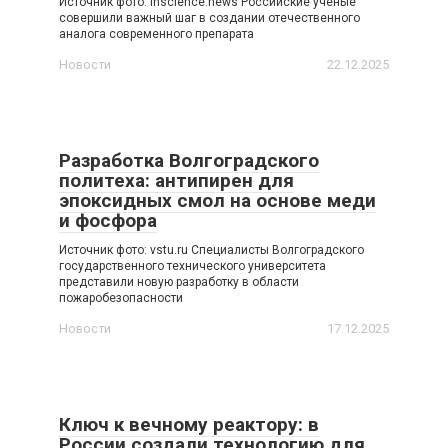
Источник фото: inscience.news Российские ученые
совершили важный шаг в создании отечественного
аналога современного препарата
Новости
22.12.2025
Разработка Волгоградского
политеха: антипирен для
эпоксидных смол на основе меди
и фосфора
Источник фото: vstu.ru Специалисты Волгоградского
государственного технического университета
представили новую разработку в области
пожаробезопасности
Новости
17.12.2025
Ключ к вечному реактору: в
России создали технологию для