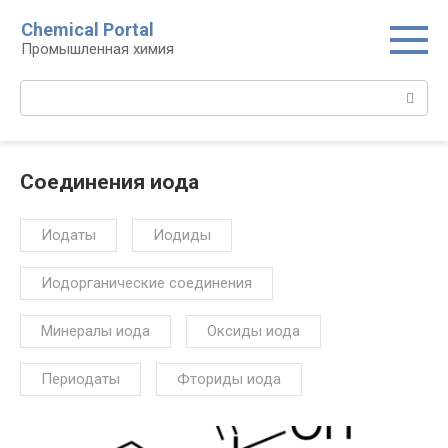
Перейти
Chemical Portal
к
Промышленная химия
контенту
Поиск:
Соединения иода‎
Иодаты‎
Иодиды‎
Иодорганические соединения‎
Минералы иода
Оксиды иода‎
Периодаты‎
Фториды иода‎