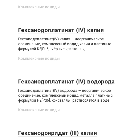
Комплексные иодиды‎
Гексаиодоплатинат (IV) калия
Гексаиодоплатинат(IV) калия — неорганическое
соединение, комплексный иодид калия и платиныс
формулой K2[PtI6], чёрные кристаллы,
Комплексные иодиды‎
Гексаиодоплатинат (IV) водорода
Гексаиодоплатинат(IV) водорода — неорганическое
соединение, комплексный иодид металла платиныс
формулой H2[PtI6], кристаллы, растворяется в воде
Комплексные иодиды‎
Гексаиодоиридат (III) калия