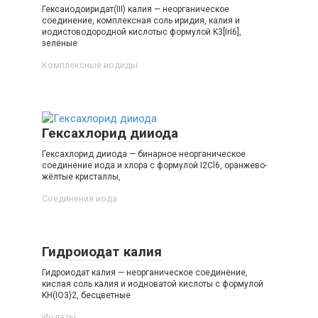
Гексаиодоиридат(III) калия — неорганическое
соединение, комплексная соль иридия, калия и
иодистоводородной кислотыс формулой K3[IrI6],
зелёные
Комплексные иодиды‎
Гексахлорид дииода
Гексахлорид дииода — бинарное неорганическое
соединение иода и хлора с формулой I2Cl6, оранжево-
жёлтые кристаллы,
Соединения иода‎
Гидроиодат калия
Гидроиодат калия — неорганическое соединение,
кислая соль калия и иодноватой кислоты с формулой
KH(IO3)2, бесцветные
Иодаты‎