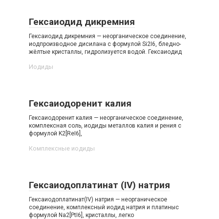
Гексаиодид дикремния
Гексаиодид дикремния — неорганическое соединение,
иодпроизводное дисилана с формулой Si2I6, бледно-
жёлтые кристаллы, гидролизуется водой. Гексаиодид
Иодиды‎
Гексаиодоренит калия
Гексаиодоренит калия — неорганическое соединение,
комплексная соль, иодиды металлов калия и рения с
формулой K2[ReI6],
Комплексные иодиды‎
Гексаиодоплатинат (IV) натрия
Гексаиодоплатинат(IV) натрия — неорганическое
соединение, комплексный иодид натрия и платиныс
формулой Na2[PtI6], кристаллы, легко