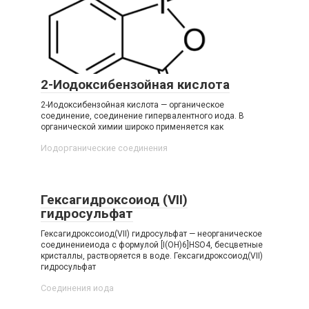
2-Иодоксибензойная кислота
2-Иодоксибензойная кислота — органическое
соединение, соединение гипервалентного иода. В
органической химии широко применяется как
Иодорганические соединения‎
Гексагидроксоиод (VII)
гидросульфат
Гексагидроксоиод(VII) гидросульфат — неорганическое
соединениеиода с формулой [I(OH)6]HSO4, бесцветные
кристаллы, растворяется в воде. Гексагидроксоиод​(VII)​
гидросульфат
Соединения иода‎