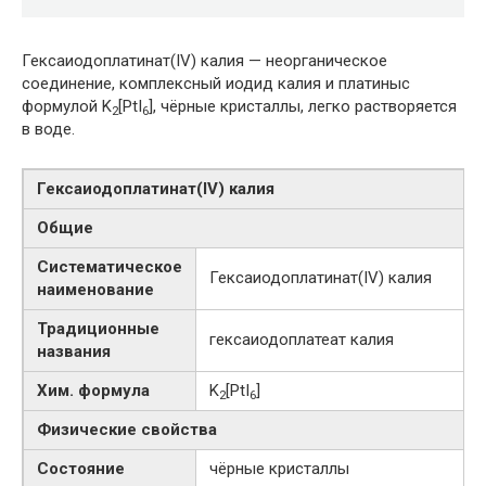
Гексаиодоплатинат(IV) калия — неорганическое
соединение, комплексный иодид калия и платиныс
формулой K
[PtI
], чёрные кристаллы, легко растворяется
2
6
в воде.
Гексаиодоплатинат​(IV)​ калия
Общие
Систематическое
Гексаиодоплатинат​(IV)​ калия
наименование
Традиционные
гексаиодоплатеат калия
названия
Хим. формула
K
[PtI
]
2
6
Физические свойства
Состояние
чёрные кристаллы