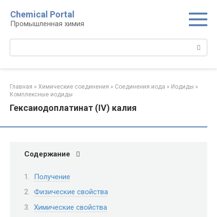
Перейти
Chemical Portal
к
Промышленная химия
контенту
Поиск:
Главная
»
Химические соединения
»
Соединения иода‎
»
Иодиды‎
»
Комплексные иодиды‎
Гексаиодоплатинат (IV) калия
Содержание
Получение
Физические свойства
Химические свойства