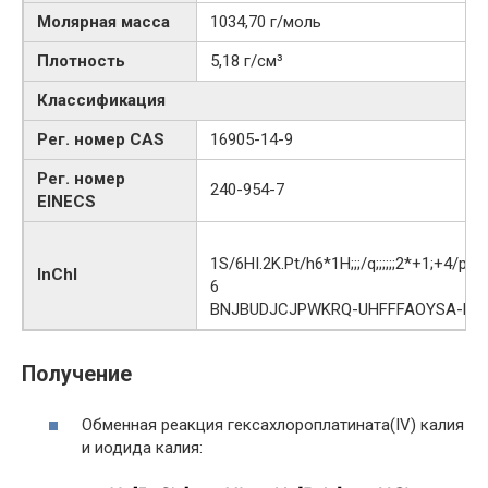
Молярная масса
1034,70 г/моль
Плотность
5,18 г/см³
Классификация
Рег. номер CAS
16905-14-9
Рег. номер
240-954-7
EINECS
1S/6HI.2K.Pt/h6*1H;;;/q;;;;;;2*+1;+4/p-
InChI
6
BNJBUDJCJPWKRQ-UHFFFAOYSA-H
Получение
Обменная реакция гексахлороплатината(IV) калия
и иодида калия: