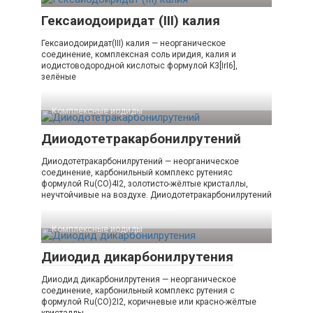
Гексаиодоиридат (III) калия
Гексаиодоиридат(III) калия — неорганическое
соединение, комплексная соль иридия, калия и
иодистоводородной кислотыс формулой K3[IrI6],
зелёные
Комплексные иодиды‎
Дииодотетракарбонилрутений
Дииодотетракарбонилрутений — неорганическое
соединение, карбонильный комплекс рутенияс
формулой Ru(CO)4I2, золотисто-жёлтые кристаллы,
неучтойчивые на воздухе. Дииодотетракарбонилрутений
Комплексные иодиды‎
Дииодид дикарбонилрутения
Дииодид дикарбонилрутения — неорганическое
соединение, карбонильный комплекс рутения с
формулой Ru(CO)2I2, коричневые или красно-жёлтые
кристаллы,