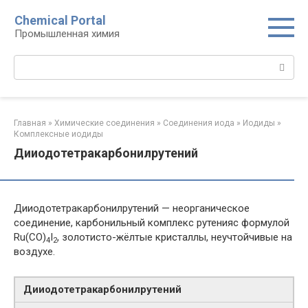
Перейти
Chemical Portal
к
Промышленная химия
контенту
Поиск:
Главная
»
Химические соединения
»
Соединения иода‎
»
Иодиды‎
»
Комплексные иодиды‎
Дииодотетракарбонилрутений
Дииодотетракарбонилрутений — неорганическое
соединение, карбонильный комплекс рутенияс формулой
Ru(CO)
I
, золотисто-жёлтые кристаллы, неучтойчивые на
4
2
воздухе.
Дииодотетракарбонилрутений