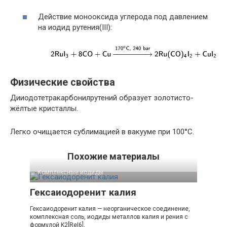
Действие монооксида углерода под давлением
на иодид рутения(III):
Физические свойства
Дииодотетракарбонилрутений образует золотисто-
жёлтые кристаллы.
Легко очищается сублимацией в вакууме при 100°С.
Похожие материалы
Комплексные иодиды‎
Гексаиодоренит калия
Гексаиодоренит калия — неорганическое соединение,
комплексная соль, иодиды металлов калия и рения с
формулой K2[ReI6],