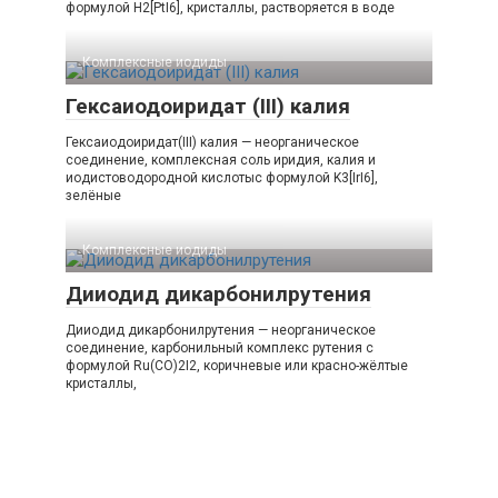
формулой H2[PtI6], кристаллы, растворяется в воде
Комплексные иодиды‎
Гексаиодоиридат (III) калия
Гексаиодоиридат(III) калия — неорганическое
соединение, комплексная соль иридия, калия и
иодистоводородной кислотыс формулой K3[IrI6],
зелёные
Комплексные иодиды‎
Дииодид дикарбонилрутения
Дииодид дикарбонилрутения — неорганическое
соединение, карбонильный комплекс рутения с
формулой Ru(CO)2I2, коричневые или красно-жёлтые
кристаллы,