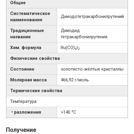
Общие
Систематическое
Дииодотетракарбонилрутений
наименование
Традиционные
Дииодид
названия
тетракарбонилрутения
Хим. формула
Ru(CO)
I
4
2
Физические свойства
Состояние
золотисто-жёлтые кристаллы
Молярная масса
466,92 г/моль
Термические свойства
Температура
• разложения
>140 °C
Получение