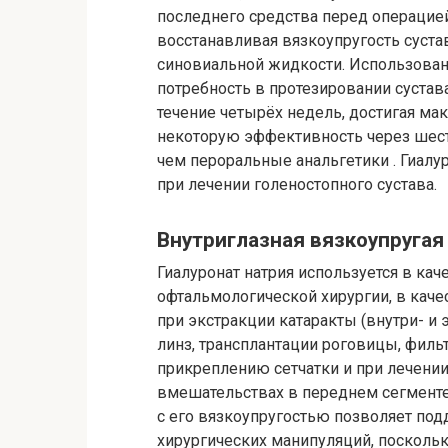
последнего средства перед операцие
восстанавливая вязкоупругость суст
синовиальной жидкости. Использован
потребность в протезировании суста
течение четырёх недель, достигая ма
некоторую эффективность через шесть
чем пероральные анальгетики . Гиал
при лечении голеностопного сустава.
Внутриглазная вязкоупругая
Гиалуронат натрия используется в кач
офтальмологической хирургии, в качес
при экстракции катаракты (внутри- и
линз, трансплантации роговицы, филь
прикреплению сетчатки и при лечении 
вмешательствах в переднем сегменте 
с его вязкоупругостью позволяет по
хирургических манипуляций, поскольк