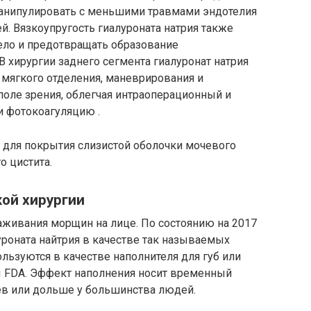
манипулировать с меньшими травмами эндотелия
. Вязкоупругость гиалуроната натрия также
ело и предотвращать образование
 хирургии заднего сегмента гиалуронат натрия
 мягкого отделения, маневрирования и
 поле зрения, облегчая интраоперационный и
и фотокоагуляцию .
я для покрытия слизистой оболочки мочевого
о цистита.
ой хирургии
лаживания морщин на лице. По состоянию на 2017
уроната найтрия в качестве так называемых
льзуются в качестве наполнителя для губ или
ены FDA. Эффект наполнения носит временный
ев или дольше у большинства людей.