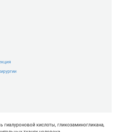
екция
хирургии
ль гиалуроновой кислоты, гликозаминогликана,
ительных тканях человека.