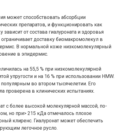
ия может способствовать абсорбции
ических препаратов, и функционировать как
у зависит от состава гиалуроната и здоровья
н ограничивает доставку биомакромолекул в
дермис. В нормальной коже низкомолекулярный
новение в эпидермис.
личилась на 55,5 % при низкомолекулярной
итой упругости и на 16 % при использовании HMW.
 популярным во втором тысячелетии. Его
а проверена в клинических испытаниях.
ат с более высокой молекулярной массой, по-
ом, но при> 215 кДа отмечалось плохое
рный клиренс. Гиалуронат может обеспечить
ирующим легочное русло.