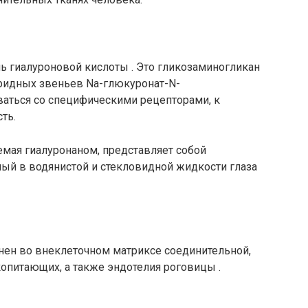
ль гиалуроновой кислоты . Это гликозаминогликан
ридных звеньев Na-глюкуронат-N-
аться со специфическими рецепторами, к
ть.
мая гиалуронаном, представляет собой
ый в водянистой и стекловидной жидкости глаза
нен во внеклеточном матриксе соединительной,
опитающих, а также эндотелия роговицы .