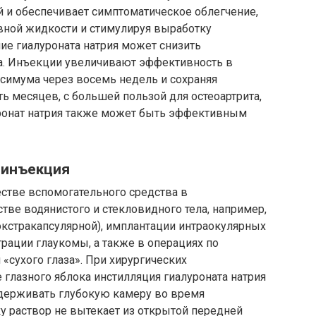
й и обеспечивает симптоматическое облегчение,
авной жидкости и стимулируя выработку
ие гиалуроната натрия может снизить
ва. Инъекции увеличивают эффективность в
ксимума через восемь недель и сохраняя
 месяцев, с большей пользой для остеоартрита,
уронат натрия также может быть эффективным
 инъекция
естве вспомогательного средства в
тве водянистого и стекловидного тела, например,
 экстракапсулярной), имплантации интраокулярных
трации глаукомы, а также в операциях по
«сухого глаза». При хирургических
глазного яблока инстилляция гиалуроната натрия
ддерживать глубокую камеру во время
у раствор не вытекает из открытой передней