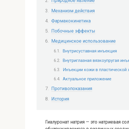
Природное явление
Механизм действия
Фармакокинетика
Побочные эффекты
Медицинское использование
Внутрисуставная инъекция
Внутриглазная вязкоупругая инъ
Инъекции кожи в пластической 
Актуальное приложение
Противопоказания
История
Гиалуронат натрия — это натриевая со
обнаруживаемого в различных соедин