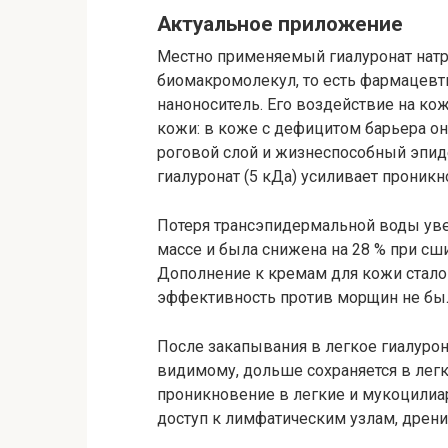
Актуальное приложение
Местно применяемый гиалуронат натр
биомакромолекул, то есть фармацевт
наноноситель. Его воздействие на кож
кожи: в коже с дефицитом барьера о
роговой слой и жизнеспособный эпи
гиалуронат (5 кДа) усиливает проник
Потеря трансэпидермальной воды уве
массе и была снижена на 28 % при сш
Дополнение к кремам для кожи стало
эффективность против морщин не был
После закапывания в легкое гиалурон
видимому, дольше сохраняется в легк
проникновение в легкие и мукоцилиа
доступ к лимфатическим узлам, дрен