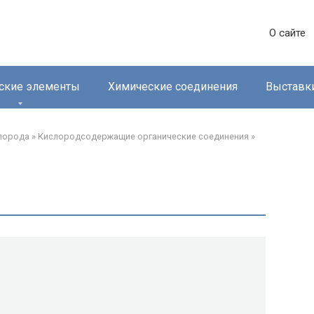
О сайте
ские элементы
Химические соединения
Выставк
лорода‎
»
Кислородсодержащие органические соединения‎
»