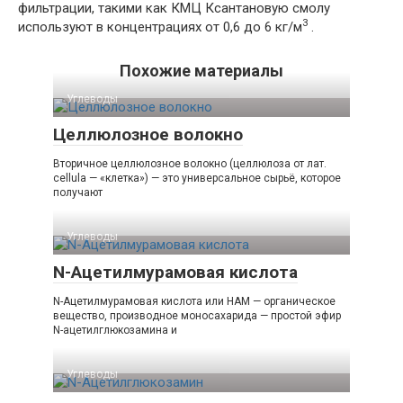
фильтрации, такими как КМЦ Ксантановую смолу
3
используют в концентрациях от 0,6 до 6 кг/м
.
Похожие материалы
Углеводы‎
Целлюлозное волокно
Вторичное целлюлозное волокно (целлюлоза от лат.
cellula — «клетка») — это универсальное сырьё, которое
получают
Углеводы‎
N-Ацетилмурамовая кислота
N-Ацетилмурамовая кислота или НАМ — органическое
вещество, производное моносахарида — простой эфир
N-ацетилглюкозамина и
Углеводы‎