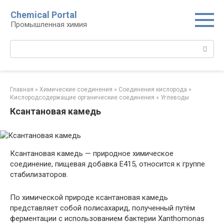
Перейти
Chemical Portal
к
Промышленная химия
контенту
Поиск:
Главная
»
Химические соединения
»
Соединения кислорода‎
»
Кислородсодержащие органические соединения‎
»
Углеводы‎
Ксантановая камедь
Ксантановая камедь — природное химическое
соединение, пищевая добавка Е415, относится к группе
стабилизаторов.
По химической природе ксантановая камедь
представляет собой полисахарид, полученный путём
ферментации с использованием бактерии Xanthomonas