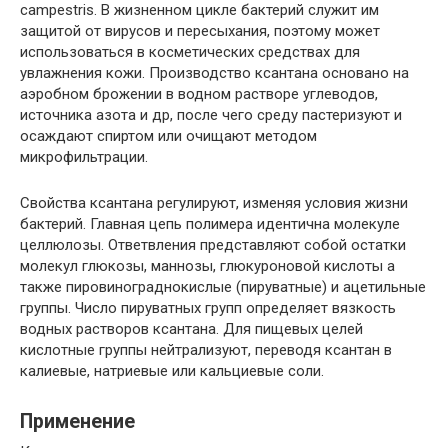
campestris. В жизненном цикле бактерий служит им
защитой от вирусов и пересыхания, поэтому может
использоваться в косметических средствах для
увлажнения кожи. Производство ксантана основано на
аэробном брожении в водном растворе углеводов,
источника азота и др, после чего среду пастеризуют и
осаждают спиртом или очищают методом
микрофильтрации.
Свойства ксантана регулируют, изменяя условия жизни
бактерий. Главная цепь полимера идентична молекуле
целлюлозы. Ответвления представляют собой остатки
молекул глюкозы, маннозы, глюкуроновой кислоты а
также пировинограднокислые (пируватные) и ацетильные
группы. Число пируватных групп определяет вязкость
водных растворов ксантана. Для пищевых целей
кислотные группы нейтрализуют, переводя ксантан в
калиевые, натриевые или кальциевые соли.
Применение