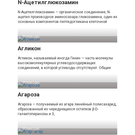
N-Ацетилглюкозамин
N-Ацетилглюкозамин — органическое соединение, N-
ацетил производное аминосахара глюкозамина, один из
основных компонентов пептидогликана клеточной
Углеводы‎
Агликон
Агликон, называемый иногда Генин — часть молекулы
высокомолекулярных углеводосодержащих
соединений, в которой углеводы отсутствуют. Общие
Углеводы‎
Агароза
Агароза — получаемый из агара линейный полисахарид,
образованный из чередующихся остатков β-D-
галактопиранозы и 3,
Углеводы‎