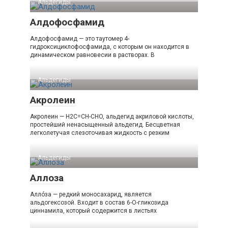
Альдегиды
Алдофосфамид
Алдофосфамид — это таутомер 4-
гидроксициклофосфамида, с которым он находится в
динамическом равновесии в растворах. В
Альдегиды
Акролеин
Акролеин — H2C=CH-CHO, альдегид акриловой кислоты,
простейший ненасыщенный альдегид. Бесцветная
легколетучая слезоточивая жидкость с резким
Альдегиды
Аллоза
Аллóза — редкий моносахарид, является
альдогексозой. Входит в состав 6-O-гликозида
циннамила, который содержится в листьях