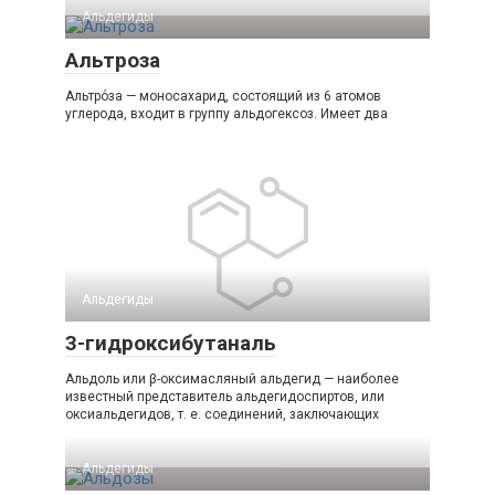
Альдегиды
Альтроза
Альтрόза — моносахарид, состоящий из 6 атомов
углерода, входит в группу альдогексоз. Имеет два
Альдегиды
3-гидроксибутаналь
Альдоль или β-оксимасляный альдегид — наиболее
известный представитель альдегидоспиртов, или
оксиальдегидов, т. е. соединений, заключающих
Альдегиды