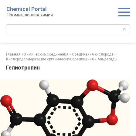
Перейти
Chemical Portal
к
Промышленная химия
контенту
Поиск:
Главная
»
Химические соединения
»
Соединения кислорода‎
»
Кислородсодержащие органические соединения‎
»
Альдегиды
Гелиотропин