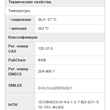
Термические свойства
Температура
• плавления
36,5—37 °C
• кипения
263 °C
Классификация
Рег. номер
120-57-0
CAS
PubChem
8438
Рег. номер
204-409-7
EINECS
SMILES
O=Cc1ccc2OCOc2c1
1S/C8H6O3/c9-4-6-1-2-7-8(3-6)11-5-
InChI
10-7/h1-4H,5H2