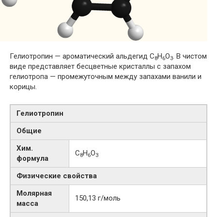
Гелиотропин — ароматический альдегид C
H
O
. В чистом
8
6
3
виде представляет бесцветные кристаллы с запахом
гелиотропа — промежуточным между запахами ванили и
корицы.
Гелиотропин
Общие
Хим.
C
H
O
8
6
3
формула
Физические свойства
Молярная
150,13 г/моль
масса