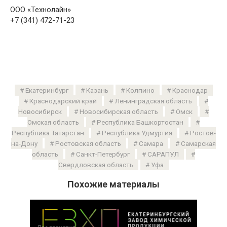
ООО «Технолайн»
+7 (341) 472-71-23
Екатеринбург
Казань
Колпино
Краснодар
Краснодарский край
Ленинградская область
Новосибирск
Новосибирская область
Омск
Омская область
Республика Башкортостан
Республика Татарстан
Республика Удмуртия
Ростов-
на-Дону
Ростовская область
Самара
Самарская
область
Санкт-Петербург
САРАПУЛ
Свердловская область
Уфа
Похожие материалы