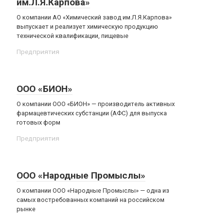
им.Л.Я.Карпова»
О компании АО «Химический завод им.Л.Я.Карпова»
выпускает и реализует химическую продукцию
технической квалификации, пищевые
Предприятия
ООО «БИОН»
О компании ООО «БИОН» — производитель активных
фармацевтических субстанции (АФС) для выпуска
готовых форм
Предприятия
ООО «Народные Промыслы»
О компании ООО «Народные Промыслы» — одна из
самых востребованных компаний на российском
рынке