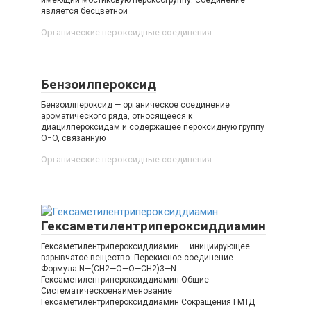
имеющий мостиковую пероксогруппу. Соединение
является бесцветной
Органические пероксидные соединения‎
Бензоилпероксид
Бензоилпероксид — органическое соединение
ароматического ряда, относящееся к
диацилпероксидам и содержащее пероксидную группу
O−O, связанную
Органические пероксидные соединения‎
Гексаметилентрипероксиддиамин
Гексаметилентрипероксиддиамин — инициирующее
взрывчатое вещество. Перекисное соединение.
Формула N—(CH2—O—O—CH2)3—N.
Гексаметилентрипероксиддиамин Общие
Систематическоенаименование
Гексаметилентрипероксиддиамин Сокращения ГМТД