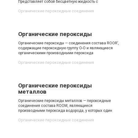
Представляет собой бесцветную жидкость с
Органические пероксидные соединения‎
Органические пероксиды
Органические пероксиды — соединения состава ROOR’,
содержащие пероксидную группу O-O и являющиеся
органическими производными пероксида
Органические пероксидные соединения‎
Органические пероксиды
металлов
Органические пероксиды металлов — пероксидные
соединения состава ROOM, являющиеся
производными пероксида водорода, у которых один
Органические пероксидные соединения‎