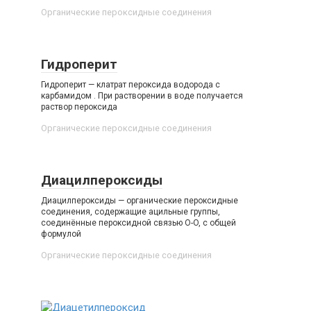
Органические пероксидные соединения‎
Гидроперит
Гидроперит — клатрат пероксида водорода с
карбамидом . При растворении в воде получается
раствор пероксида
Органические пероксидные соединения‎
Диацилпероксиды
Диацилпероксиды — органические пероксидные
соединения, содержащие ацильные группы,
соединённые пероксидной связью O-O, с общей
формулой
Органические пероксидные соединения‎