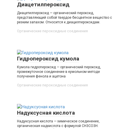
Диацетилпероксид
Диацетилпероксид — органический пероксид,
представляющий собой твердое бесцветное вещество с
резким запахом. Относится к диацилпероксидам.
Органические пероксидные соединения‎
Гидропероксид кумола
Кумола гидропероксид — органический пероксид,
промежуточное соединение в кумольном методе
получения фенола и ацетона
Органические пероксидные соединения‎
Надуксусная кислота
Надуксусная кислота — химическое соединение,
органическая надкислота с формулой CH3CO3H.