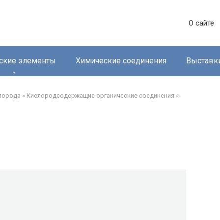
О сайте
ские элементы
Химические соединения
Выставк
лорода‎
»
Кислородсодержащие органические соединения‎
»