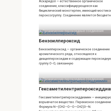
Аскаридол — естественное органическое
соединение, классифицирующееся как
бициклический монотерпен, имеющий мостик
пероксогруппу. Соединение является бесцвет
Органические пероксидные соединения‎
Бензоилпероксид
Бензоилпероксид — органическое соединение
ароматического ряда, относящееся к
диацилпероксидам и содержащее пероксидну
группу O−O, связанную
Органические пероксидные соединения‎
Гексаметилентрипероксиддиа
Гексаметилентрипероксиддиамин — иницииру
взрывчатое вещество. Перекисное соединени
Формула N—(CH2—O—O—CH2)3—N.