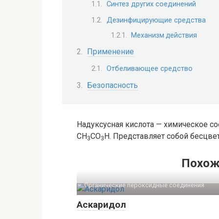
Синтез других соединений
Дезинфицирующие средства
Механизм действия
Применение
Отбеливающее средство
Безопасность
Надуксусная кислота — химическое со
CH
CO
H. Представляет собой бесцве
3
3
Похож
Органические пероксидные соединения‎
Аскаридол