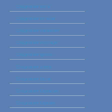
Соединения азота
Соединения актиния
Соединения алюминия‎
Соединения америция‎
Соединения аргона‎
Соединения астата‎
Соединения бария
Соединения бериллия‎
Соединения берклия