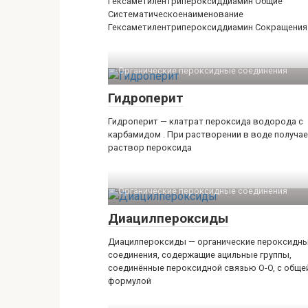
Гексаметилентрипероксиддиамин Общие
Систематическоенаименование
Гексаметилентрипероксиддиамин Сокращения
Органические пероксидные соединения‎
Гидроперит
Гидроперит — клатрат пероксида водорода с
карбамидом . При растворении в воде получа
раствор пероксида
Органические пероксидные соединения‎
Диацилпероксиды
Диацилпероксиды — органические пероксидн
соединения, содержащие ацильные группы,
соединённые пероксидной связью O-O, с обще
формулой