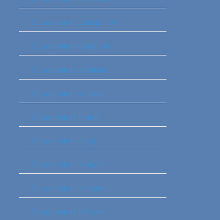
Соединения диспрозия‎ ‎
Соединения европия‎
Соединения железа‎
Соединения золота‎
Соединения индия
Соединения иода‎
Соединения иридия
Соединения иттербия‎
Соединения иттрия‎