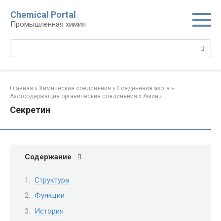
Перейти
Chemical Portal
к
Промышленная химия
контенту
Поиск:
Главная
»
Химические соединения
»
Соединения азота
»
Азотсодержащие органические соединения
»
Амины‎
Секретин
Содержание
Структура
Функции
История