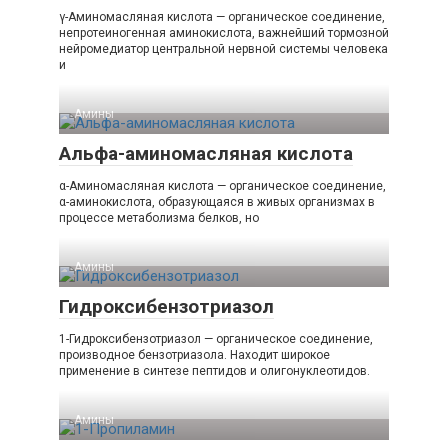
γ-Аминомасляная кислота — органическое соединение,
непротеиногенная аминокислота, важнейший тормозной
нейромедиатор центральной нервной системы человека
и
Амины‎
Альфа-аминомасляная кислота
α-Аминомасляная кислота — органическое соединение,
α-аминокислота, образующаяся в живых организмах в
процессе метаболизма белков, но
Амины‎
Гидроксибензотриазол
1-Гидроксибензотриазол — органическое соединение,
производное бензотриазола. Находит широкое
применение в синтезе пептидов и олигонуклеотидов.
Амины‎