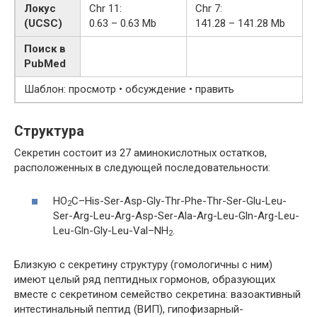
Локус
Chr 11:
Chr 7:
(UCSC)
0.63 – 0.63 Mb
141.28 – 141.28 Mb
Поиск в
PubMed
Шаблон: просмотр • обсуждение • править
Структура
Секретин состоит из 27 аминокислотных остатков,
расположенных в следующей последовательности:
HO
C–His-Ser-Asp-Gly-Thr-Phe-Thr-Ser-Glu-Leu-
2
Ser-Arg-Leu-Arg-Asp-Ser-Ala-Arg-Leu-Gln-Arg-Leu-
Leu-Gln-Gly-Leu-Val–NH
.
2
Близкую с секретину структуру (гомологичны с ним)
имеют целый ряд пептидных гормонов, образующих
вместе с секретином семейство секретина: вазоактивный
интестинальный пептид (ВИП), гипофизарный-