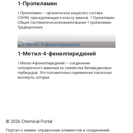
1-Пропиламин
1-Пропиламин — органическое вещество состава
C3H9N, принадлежащее к классу аминов. 1-​Пропиламин
Общие Систематическоенаименование 1-​пропиламин
Традиционные
Амины‎
1-Метил-4-фенилпиридиний
1-Метил-4-фенилпиридиний — соединение
четвертичного аммония из семейства бипиридиновых
гербицидов. Это положительно заряженная токсичная
молекула, которая
© 2026 Chemical Portal
Портал о химии: справочник элементов и соединений,