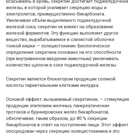
Всасываясь в кровь, секретин достигает поджелудочной
железы, в которой усиливает секрецию воды и
электролитов, преимущественно бикарбоната.
Увеличивая объём выделяемого поджелудочной
железой сока, секретин не влияет на образование
железой ферментов. Эту функцию выполняет другое
вещество, вырабатываемое в слизистой оболочке
тонкой кишки — холецистокинин. Биологическое
определение секретина основано на его способности
(при внутривенном введении животным) увеличивать
количество щёлочи в соке поджелудочной железы.
Секретин является блокатором продукции соляной
кислоты париетальными клетками желудка.
Основой эффект, вызываемый секретином, — стимуляция
продукции эпителием желчных, панкреатических
протоков и бруннеровских желёз бикарбонатов,
обеспечивая, таким образом, до 80 % секреции
бикарбонатов в ответ на поступление пищи. Этот эффект
опосредован через секрецию холецистокинина и это