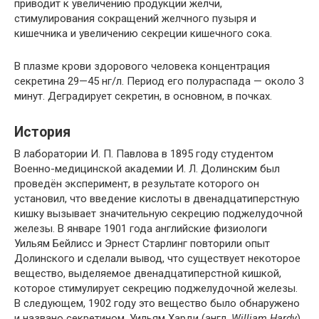
приводит к увеличению продукции желчи,
стимулирования сокращений желчного пузыря и
кишечника и увеличению секреции кишечного сока.
В плазме крови здорового человека концентрация
секретина 29—45 нг/л. Период его полураспада — около 3
минут. Деградирует секретин, в основном, в почках.
История
В лаборатории И. П. Павлова в 1895 году студентом
Военно-медицинской академии И. Л. Долинским был
проведён эксперимент, в результате которого он
установил, что введение кислоты в двенадцатиперстную
кишку вызывает значительную секрецию поджелудочной
железы. В январе 1901 года английские физиологи
Уильям Бейлисс и Эрнест Старлинг повторили опыт
Долинского и сделали вывод, что существует некоторое
вещество, выделяемое двенадцатиперстной кишкой,
которое стимулирует секрецию поджелудочной железы.
В следующем, 1902 году это вещество было обнаружено
и названо секретином.
Уильям Харди
(англ.
William Hardy
)