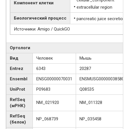
cellular_component
Компонент клетки
•
extracellular region
•
Биологический процесс
pancreatic juice secretion
Источники: Amigo / QuickGO
Ортологи
Вид
Человек
Мышь
Entrez
6343
20287
Ensembl
ENSG00000070031
ENSMUSG00000038580
UniProt
P09683
Q08535
RefSeq
NM_021920
NM_011328
(мРНК)
RefSeq
NP_068739
NP_035458
(белок)