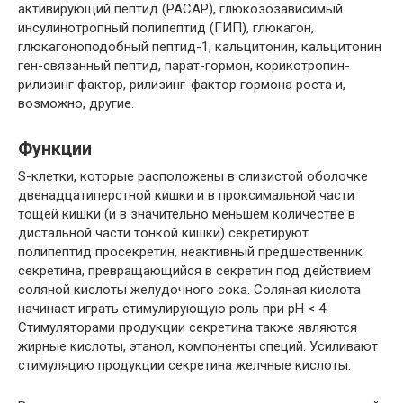
активирующий пептид (PACAP), глюкозозависимый
инсулинотропный полипептид (ГИП), глюкагон,
глюкагоноподобный пептид-1, кальцитонин, кальцитонин
ген-связанный пептид, парат-гормон, корикотропин-
рилизинг фактор, рилизинг-фактор гормона роста и,
возможно, другие.
Функции
S-клетки, которые расположены в слизистой оболочке
двенадцатиперстной кишки и в проксимальной части
тощей кишки (и в значительно меньшем количестве в
дистальной части тонкой кишки) секретируют
полипептид просекретин, неактивный предшественник
секретина, превращающийся в секретин под действием
соляной кислоты желудочного сока. Соляная кислота
начинает играть стимулирующую роль при рН < 4.
Стимуляторами продукции секретина также являются
жирные кислоты, этанол, компоненты специй. Усиливают
стимуляцию продукции секретина желчные кислоты.