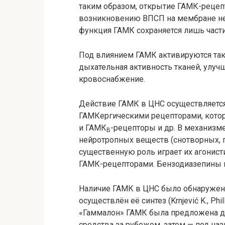
таким образом, открытие ГАМК-рецепт
возникновению ВПСП на мембране не
функция ГАМК сохраняется лишь части
Под влиянием ГАМК активируются так
дыхательная активность тканей, улуч
кровоснабжение.
Действие ГАМК в ЦНС осуществляется
ГАМКергическими рецепторами, кото
и ГАМК
-рецепторы и др. В механизм
B
нейротропных веществ (снотворных, 
существенную роль играет их агонист
ГАМК-рецепторами. Бензодиазепины 
Наличие ГАМК в ЦНС было обнаружено 
осуществлён её синтез (Krnjević K., Phi
«Гаммалон» ГАМК была предложена дл
средства за рубежом, затем — под на