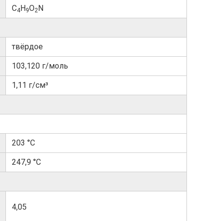
C
H
O
N
4
9
2
твёрдое
103,120 г/моль
1,11 г/см³
203 °C
247,9 °C
4,05