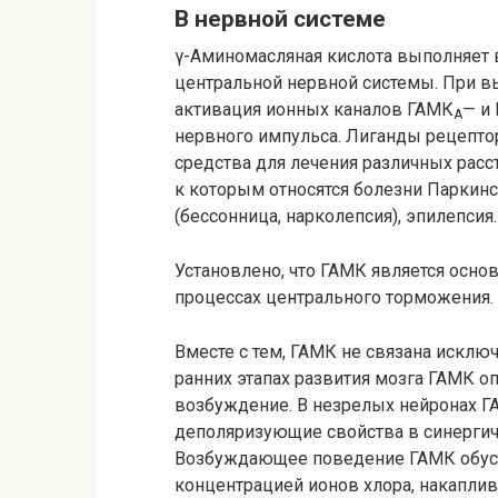
В нервной системе
γ
-Аминомасляная кислота выполняет
центральной нервной системы. При в
активация ионных каналов ГАМК
— и
A
нервного импульса. Лиганды рецепто
средства для лечения различных расс
к которым относятся болезни Паркинс
(бессонница, нарколепсия), эпилепсия.
Установлено, что ГАМК является осн
процессах центрального торможения.
Вместе с тем, ГАМК не связана исклю
ранних этапах развития мозга ГАМК 
возбуждение. В незрелых нейронах 
деполяризующие свойства в синергич
Возбуждающее поведение ГАМК обус
концентрацией ионов хлора, накапли