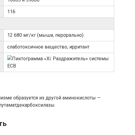
116
12 680 мг/кг (мыши, перорально)
слаботоксичное вещество, ирритант
низме образуется из другой аминокислоты —
лутаматдекарбоксилазы.
ть