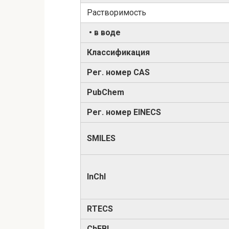
Растворимость
• в воде
Классификация
Рег. номер CAS
PubChem
Рег. номер EINECS
SMILES
InChI
RTECS
ChEBI