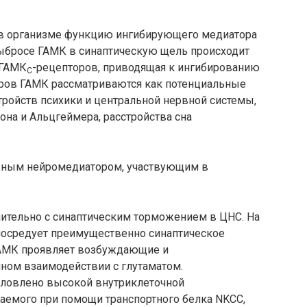
 в организме функцию ингибирующего медиатора
ыбросе ГАМК в синаптическую щель происходит
 ГАМК
-рецепторов, приводящая к ингибированию
C
ров ГАМК рассматриваются как потенциальные
тройств психики и центральной нервной системы,
она и Альцгеймера, расстройства сна
овным нейромедиатором, участвующим в
чительно с синаптическим торможением в ЦНС. На
опосредует преимущественно синаптическое
ГАМК проявляет возбуждающие и
ном взаимодействии с глутаматом.
ловлено высокой внутриклеточной
ваемого при помощи транспортного белка NKCC,