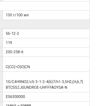
130 г/100 мл
56-12-2
119
200-258-6
C(CC(=O)O)CN
1S/C4H9NO2/c5-3-1-2-4(6)7/h1-3,5H2,(H,6,7)
BTCSSZJGUNDROE-UHFFFAOYSA-N
ES6300000
16865 и 59888