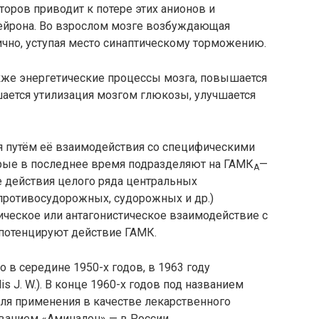
оров приводит к потере этих анионов и
йрона. Во взрослом мозге возбуждающая
чно, уступая место синаптическому торможению.
же энергетические процессы мозга, повышается
шается утилизация мозгом глюкозы, улучшается
 путём её взаимодействия со специфическими
рые в последнее время подразделяют на ГАМК
—
A
е действия целого ряда центральных
противосудорожных, судорожных и др.)
ическое или антагонистическое взаимодействие с
потенцируют действие ГАМК.
в середине 1950-х годов, в 1963 году
llis J. W.). В конце 1960-х годов под названием
я применения в качестве лекарственного
званием «Аминалон» — в России.