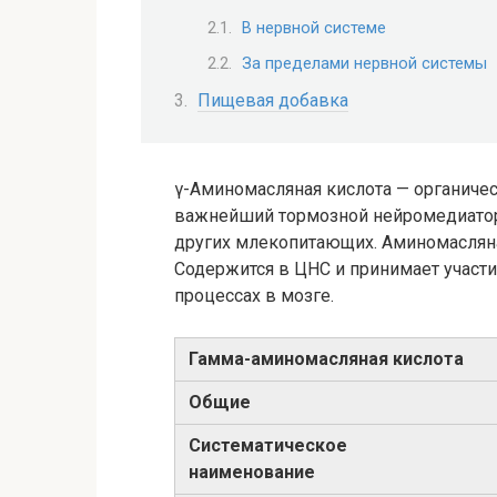
В нервной системе
За пределами нервной системы
Пищевая добавка
γ-Аминомасляная кислота — органичес
важнейший тормозной нейромедиатор
других млекопитающих. Аминомасляна
Содержится в ЦНС и принимает участ
процессах в мозге.
Гамма-​аминомасляная кислота
Общие
Систематическое
наименование