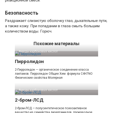
реакционной смеси.
Безопасность
Раздражает слизистую оболочку глаз, дыхательные пути,
а также кожу. При попадании в глаза смыть большим
количеством воды. Горюч.
Похожие материалы
Амиды карбоновых кислот‎
Пирролидон
2-Пирролидон — органическое соединение класса
лактамов. Пирролидон Общие Хим. формула C4H7NO
Физические свойства Молярная
Амиды карбоновых кислот‎
2-бром-ЛСД
2-бром-ЛСД — полусинтетическое психоактивное
вещество из семейства лизергамидов, производное