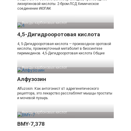
лизергиновой кислоты. 2-бром-ЛСД Химическое
соединение ИЮПАК
Амиды карбоновых кислот‎
4,5-Дигидрооротовая кислота
4, 5-Дигидрооротовая кислота — производное оротовой
кислоты, промежуточный метаболит в биосинтезе
пиримидинов. 4,5-​Дигидрооротовая кислота Общие
Амиды карбоновых кислот‎
Алфузозин
Alfuzosin. Как антогонист α1 адрегенетического
рецептора, это лекарство расслабляет мышцы простаты
и мочевой пузырь.
Амиды карбоновых кислот‎
BMY-7,378