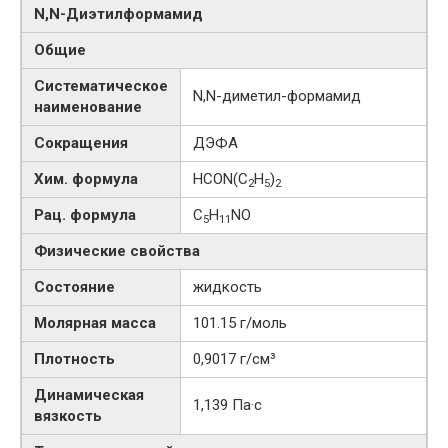
N,N-​Диэтилформамид
Общие
Систематическое
N,N-​диметил-​формамид
наименование
Сокращения
ДЭФА
Хим. формула
HCON(C
H
)
2
5
2
Рац. формула
C
H
NO
5
11
Физические свойства
Состояние
жидкость
Молярная масса
101.15 г/моль
Плотность
0,9017 г/см³
Динамическая
1,139 Па·с
вязкость