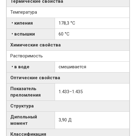
Термические свойства
Температура
• кипения
178,3 °C
• вспышки
60 °C
Химические свойства
Растворимость
• в воде
смешивается
Оптические свойства
Показатель
1.433–1.435
преломления
Структура
Дипольный
3,90 Д
момент
Классификация