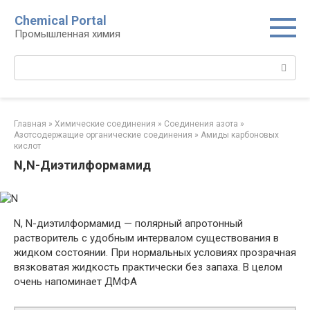
Перейти
Chemical Portal
к
Промышленная химия
контенту
Поиск:
Главная
»
Химические соединения
»
Соединения азота
»
Азотсодержащие органические соединения
»
Амиды карбоновых
кислот‎
N,N-Диэтилформамид
N, N-диэтилформамид — полярный апротонный
растворитель с удобным интервалом существования в
жидком состоянии. При нормальных условиях прозрачная
вязковатая жидкость практически без запаха. В целом
очень напоминает ДМФА