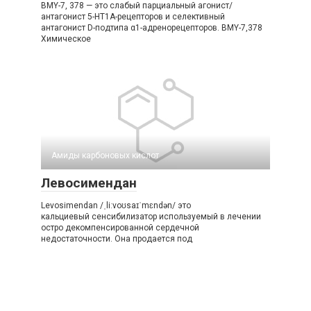
BMY-7, 378 — это слабый парциальный агонист/
антагонист 5-HT1A-рецепторов и селективный
антагонист D-подтипа α1-адренорецепторов. BMY-7,378
Химическое
Амиды карбоновых кислот‎
Левосимендан
Levosimendan /ˌliːvoʊsaɪˈmɛndən/ это
кальциевый сенсибилизатор используемый в лечении
остро декомпенсированной сердечной
недостаточности. Она продается под