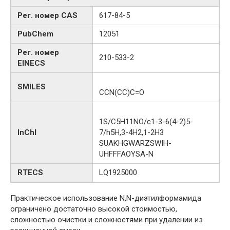
Рег. номер CAS
617-84-5
PubChem
12051
Рег. номер
210-533-2
EINECS
SMILES
CCN(CC)C=O
1S/C5H11NO/c1-3-6(4-2)5-
InChI
7/h5H,3-4H2,1-2H3
SUAKHGWARZSWIH-
UHFFFAOYSA-N
RTECS
LQ1925000
Практическое использование N,N-диэтилформамида
ограничено достаточно высокой стоимостью,
сложностью очистки и сложностями при удалении из