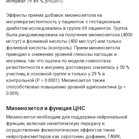
интервал 79..89 %, р<0,001).
Эффекты приёма добавок миоинозитола на
инсулинрезистентность у пациенток с гестационным
диабетом исследовались в группе 69 пациенток. Группа
была рандомизирована на получение миоинозитола (4000
мг/сут) и фолиевой кислоты (400 мкг/сут) или только
фолиевой кислоты (контроль). Прием миоинозитола
приводил к снижению уровней глюкозы натощак и
инсулина, так что оценка по модели гомеостаза
резистентности к инсулину достоверно снизилась у 50 %
участниц в основной группе и только у 29 % в
контрольной (Р = 0.0001). Миоинозитол также
способствовал повышению уровней адипонектина (р =
0.009).
Миоинозитол и функция ЦНС
Миоинозитол необходим для поддержки нейрональной
функции, включая синаптическую передачу и
осуществление физиологических эффектов таких
нейротрансмиттеров как серотонин, дофамин, ГАМК,