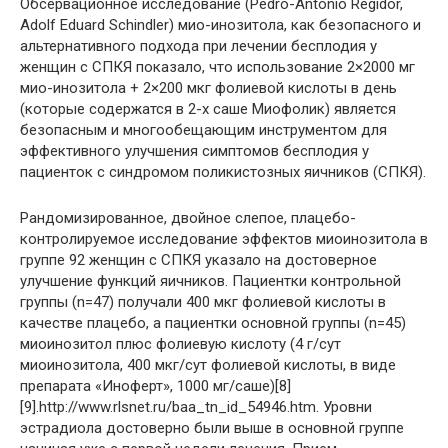
Обсервационное исследование (Pedro-Antonio Regidor,
Adolf Eduard Schindler) мио-инозитола, как безопасного и
альтернативного подхода при лечении бесплодия у
женщин с СПКЯ показало, что использование 2×2000 мг
мио-инозитола + 2×200 мкг фолиевой кислоты в день
(которые содержатся в 2-х саше Миофолик) является
безопасным и много­обещающим инструментом для
эффективного улучшения симптомов бесплодия у
пациенток с синдромом поликистозных яичников (СПКЯ).
Рандомизированное, двойное слепое, плацебо-
контролируемое исследование эффектов миоинозитола в
группе 92 женщин с СПКЯ указало на достоверное
улучшение функций яичников. Пациентки контрольной
группы (n=47) получали 400 мкг фолиевой кислоты в
качестве плацебо, а пациентки основной группы (n=45)
миоинозитол плюс фолиевую кислоту (4 г/сут
миоинозитола, 400 мкг/сут фолиевой кислоты, в виде
препарата «Иноферт», 1000 мг/саше)[8]
[9].http://www.rlsnet.ru/baa_tn_id_54946.htm. Уровни
эстрадиола достоверно были выше в основной группе