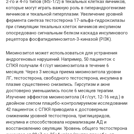
2-го и 4-го типов (IRS-1/2) в текальных клетках яичников,
которые могут играть важную роль в гиперандрогенизме
яичников и текальной гиперплазии. Увеличение уровней
фермента синтеза тестостерона 17-альфа-гидроксилазы
при стимуляции текальных клеток яичников инсулином
опосредовано сигнальным белком каскада инсулинового
рецептора фосфатидилинозитол-3-киназой (PI3K).
Миоинозитол может использоваться для устранения
андрогеновых нарушений. Например, 50 пациенток с
СПКЯ получали 4 г/сут миоинозитола в течение 6
месяцев. Через 3 месяца приема миоинозитола уровни
ЛГ, тестостерона, свободного тестостерона, инсулина в
плазме существенно снизились. Гирсутизм и акне
достоверно уменьшились после 6 месяцев терапии.
Изучение эффектов миоинозитола (4 г/сут, 12-16 нед.) в
двойном слепом плацебо-контролируемом исследовании
42 пациенток с СПКЯ приводила к достоверным
снижениям уровней тестостерона, триглицеридов,
инсулина и способствовала нормализации АД и
восстановлению овуляции. Уровень общего тестостерона