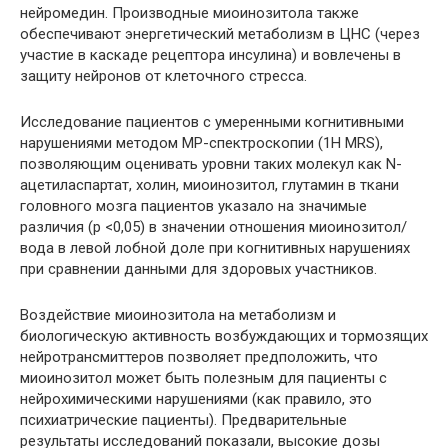
нейромедин. Производные миоинозитола также
обеспечивают энергетический метаболизм в ЦНС (через
участие в каскаде рецептора инсулина) и вовлечены в
защиту нейронов от клеточного стресса.
Исследование пациентов с умеренными когнитивными
нарушениями методом МР-спектроскопии (1Н MRS),
позволяющим оценивать уровни таких молекул как N-
ацетиласпартат, холин, миоинозитол, глутамин в ткани
головного мозга пациентов указало на значимые
различия (р <0,05) в значении отношения миоинозитол/
вода в левой лобной доле при когнитивных нарушениях
при сравнении данными для здоровых участников.
Воздействие миоинозитола на метаболизм и
биологическую активность возбуждающих и тормозящих
нейротрансмиттеров позволяет предположить, что
миоинозитол может быть полезным для пациенты с
нейрохимическими нарушениями (как правило, это
психиатрические пациенты). Предварительные
результаты исследований показали, высокие дозы