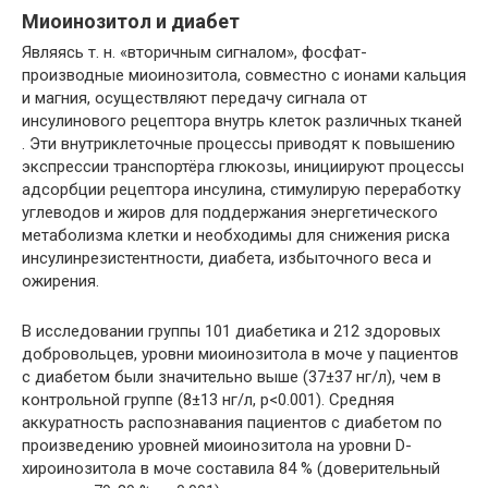
Миоинозитол и диабет
Являясь т. н. «вторичным сигналом», фосфат-
производные миоинозитола, совместно с ионами кальция
и магния, осуществляют передачу сигнала от
инсулинового рецептора внутрь клеток различных тканей
. Эти внутриклеточные процессы приводят к повышению
экспрессии транспортёра глюкозы, инициируют процессы
адсорбции рецептора инсулина, стимулирую переработку
углеводов и жиров для поддержания энергетического
метаболизма клетки и необходимы для снижения риска
инсулинрезистентности, диабета, избыточного веса и
ожирения.
В исследовании группы 101 диабетика и 212 здоровых
добровольцев, уровни миоинозитола в моче у пациентов
с диабетом были значительно выше (37±37 нг/л), чем в
контрольной группе (8±13 нг/л, р<0.001). Средняя
аккуратность распознавания пациентов с диабетом по
произведению уровней миоинозитола на уровни D-
хироинозитола в моче составила 84 % (доверительный