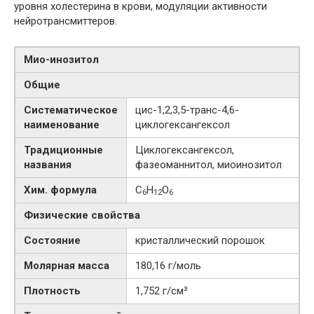
уровня холестерина в крови, модуляции активности
нейротрансмиттеров.
Мио-​инозитол
Общие
Систематическое
цис-​1,2,3,5-​транс-​4,6-​
наименование
циклогексангексол
Традиционные
Циклогексангексол,
названия
фазеоманнитол, миоинозитол
Хим. формула
C
H
O
6
12
6
Физические свойства
Состояние
кристаллический порошок
Молярная масса
180,16 г/моль
Плотность
1,752 г/см³