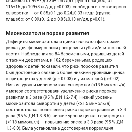
снизился от 99±7 до 35±4 нг/дл (группа плацебо, от
116±15 до 109±8 нг/дл, p=0.003), свободного тестостерона
сыворотки — от 0.85±0.1 до 0.24±0.33 нг/дл (группа
плацебо: от 0.89±0.12 до 0.85±0.13 нг/дл, p=0.01).
Миоинозитол и пороки развития
Дефициты миоинозитола и цинка являются факторами
риска для формирования расщелины губы и/или «волчьей
пасти». Наблюдения за 84 беременными, родивших детей
с такими дефектами, и 102 беременными, родивших
здоровых детей показали, что риск пороков развития
был достоверно связан с более низкими уровнями цинка
в эритроцитах у детей (р = 0.003) и у их матерей (р=0.02).
Низкие уровни миоинозитола сыворотки (<13.5 мкмоль/л)
у матери соответствовали увеличению риска пороков
развития в 3 раза (95 % ДИ 1.2-7.4). Низкий уровень
миоинозитола сыворотки у детей (<21.5 мкмоль/л)
соответствовал повышению риска пороков развития в 3.4
раза (95 % ДИ 1.3-8.6); низкие уровни цинка в эритроцита
(<118 мкмоль/л) — повышению риска в 3.3 раза (95 % ДИ
1.3-8.0). Была установлена достоверная корреляция