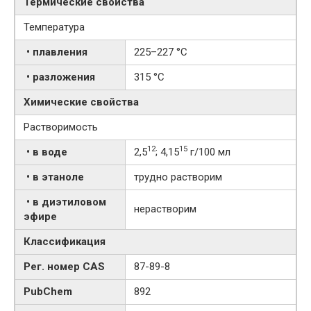
Термические свойства
Температура
• плавления
225–227 °C
• разложения
315 °C
Химические свойства
Растворимость
12
15
• в воде
2,5
; 4,15
г/100 мл
• в этаноле
трудно растворим
• в диэтиловом
нерастворим
эфире
Классификация
Рег. номер CAS
87-89-8
PubChem
892