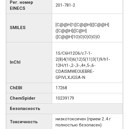
Рег. номер
201-781-2
EINECS
[C@@H]1([C@@H]([C@@H]
SMILES
([C@@H]([C@H]
([C@@H]1O)O)O)O)O)O
1S/C6H12O6/c7-1-
2(8)4(10)6(12)5(11)3(1)9/h1-
InChI
12H/t1-,2-,3-,4+,5-,6-
CDAISMWEOUEBRE-
GPIVLXJGSA-N
ChEBI
17268
ChemSpider
10239179
Безопасность
низкотоксичен (прием 2..4 г
Токсичность
полностью безопасен)