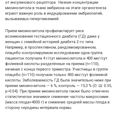
от инсулинового рецептора . Низкие концентрации
миоинозитола в ткани эмбриона на этапе органогенеза
играют важную роль в индуцированнии эмбриопатий,
вызываемых гипергликемией.
Прием миоинозитола профилактирует риск
возникновения гестационного диабета (ГД) даже у
женщин с семейной историей диабета 2-го типа.
Например, в проспективном, рандомизированном,
плацебо-контролируемом исследовании одна группа
пациенток получала 4 г/сут миоинозитола и 400 мкг/сут
фолиевой кислоты разделённые на приема (n=110),
начиная с конца первого триместра. Участницы в группе
плацебо (n=110) получали только 400 мкг/сут фолиевой
кислоты. Заболеваемость ГД была значительно ниже при
приеме миоинозитола — 6 %, контроль — 15,3 % (О. Ш. 0.35,
р=0.04). При приеме миоинозитола также было отмечено
статистически значимое снижение частоты макросомии
(масса плода>4000 г) и снижение средней массы плода в
сторону середины интервала нормы.