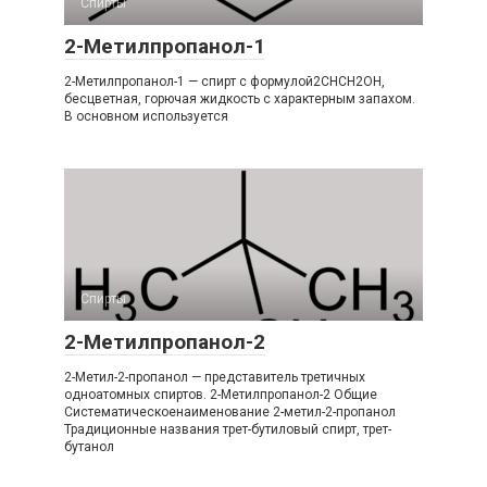
Спирты
2-Метилпропанол-1
2-Метилпропанол-1 — спирт с формулой2CHCH2OH,
бесцветная, горючая жидкость с характерным запахом.
В основном используется
Спирты
2-Метилпропанол-2
2-Метил-2-пропанол — представитель третичных
одноатомных спиртов. 2-​Метилпропанол-​2 Общие
Систематическоенаименование 2-​метил-​2-​пропанол
Традиционные названия трет-бутиловый спирт, трет-
бутанол