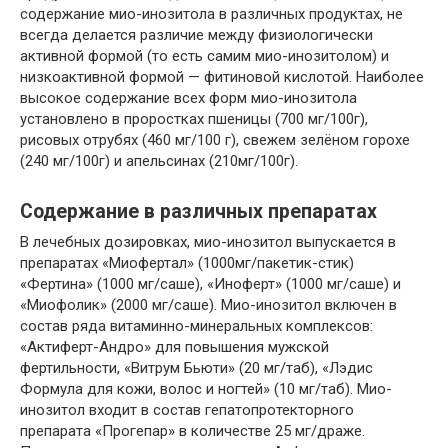
содержание мио-инозитола в различных продуктах, не
всегда делается различие между физиологически
активной формой (то есть самим мио-инозитолом) и
низкоактивной формой — фитиновой кислотой. Наиболее
высокое содержание всех форм мио-инозитола
установлено в проростках пшеницы (700 мг/100г),
рисовых отрубях (460 мг/100 г), свежем зелёном горохе
(240 мг/100г) и апельсинах (210мг/100г).
Содержание в различных препаратах
В лечебных дозировках, мио-инозитол выпускается в
препаратах «Миофертал» (1000мг/пакетик-стик)
«Фертина» (1000 мг/саше), «Иноферт» (1000 мг/саше) и
«Миофолик» (2000 мг/саше). Мио-инозитол включен в
состав ряда витаминно-минеральных комплексов:
«Актиферт-Андро» для повышения мужской
фертильности, «Витрум Бьюти» (20 мг/таб), «Лэдис
Формула для кожи, волос и ногтей» (10 мг/таб). Мио-
инозитол входит в состав гепатопротекторного
препарата «Прогепар» в количестве 25 мг/драже.