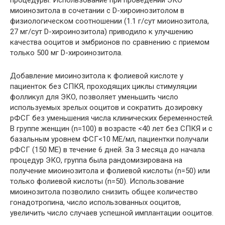
миоинозитола в сочетании с D-хироинозитолом в
физиологическом соотношении (1.1 г/сут миоинозитола,
27 мг/сут D-хироинозитола) приводило к улучшению
качества ооцитов и эмбрионов по сравнению с приемом
только 500 мг D-хироинозитола.
Добавление миоинозитола к фолиевой кислоте у
пациенток без СПКЯ, проходящих циклы стимуляции
фолликул для ЭКО, позволяет уменьшить число
используемых зрелых ооцитов и сократить дозировку
рФСГ без уменьшения числа клинических беременностей.
В группе женщин (n=100) в возрасте <40 лет без СПКЯ и с
базальным уровнем ФСГ<10 МЕ/мл, пациентки получали
рФСГ (150 МЕ) в течение 6 дней. За 3 месяца до начала
процедур ЭКО, группа была рандомизирована на
получение миоинозитола и фолиевой кислоты (n=50) или
только фолиевой кислоты (n=50). Использование
миоинозитола позволило снизить общее количество
гонадотропина, число использованных ооцитов,
увеличить число случаев успешной имплантации ооцитов.