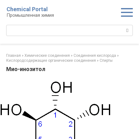
Перейти
Chemical Portal
к
Промышленная химия
контенту
Поиск:
Главная
»
Химические соединения
»
Соединения кислорода‎
»
Кислородсодержащие органические соединения‎
»
Спирты
Мио-инозитол