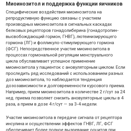
Миоинозитол и поддержка функции яичников
Специфические воздействия миоинозитола на
репродуктивную функцию связаны с участием
производных миоинозитола в сигнальных каскадах
белковых рецепторов гонадолиберина (гонадотропин-
высвобождающий гормон, ГНВГ), лютеинизирующего
гормона (ЛГ) и фолликуло-стимулирующего гормона
(ФСГ). Непосредственное участие миоинозитола в
процессах гормональной регуляции менструального
цикла обуславливает успешное применение
миоинозитола у пациенток с ановуляторным циклом. Если
проследить ряд исследований с использованием разных
доз миоинозитола, то наблюдается тенденция
дозозависимости и долговременности курсового приема.
Например, прием миоинозитола в количестве 2 г/сут за 24
нед. приема позволяет снизить ановуляторные циклы в 4
раза, а прием в дозе 4 г/сут — за 3-4 недели.
Участие миоинозитола в передаче сигнала от рецептора
инсулина и осуществлении эффектов ГНВГ, ЛГ, ФСГ
обеспечивает более полное вызревание ооцитов при