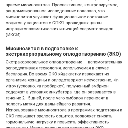
приеме миоинозитола. Проспективное, контролируемое,
рандомизированное исследование показало, что
миоинозитол улучшает функциональное состояние
ооцитов у пациентов с СПКЯ, прошедших циклы
интрацитоплазматических инъекций сперматозоидов
(ИКСИ).
Миоинозитол в подготовке к
экстракорпоральному оплодотворению (ЭКО)
Экстракорпоральное оплодотворение — вспомогательная
репродуктивная технология, используемая в случае
бесплодия. Во время ЭКО яйцеклетку извлекают из
организма женщины и оплодотворяют искусственно, «in
vitro» (условно, «в пробирке»), полученный эмбрион
содержат в условиях инкубатора, где он развивается в
течение 2—5 дней, после чего эмбрион переносят в
полость матки для дальнейшего развития.
Использование миоинозитола в программах подготовки к
ЭКО повышает зрелость ооцитов, позволяет снизить
гормональную нагрузку и повысить эффективность
процедуры. Использование при проведении ЭКО