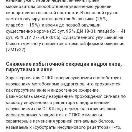
начиная уже с первой недели лечения. Прием
миоинозитола способствовал увеличению уровней
липопротеинов высокой плотности. В основной группе
частота овулирущих пациенток была выше (25 %,
плацебо — 15 %), а время до первой овуляции
существенно короче (25 сут, 95 % ДИ 18-31; плацебо — 41
сут, 95 % ДИ 27-54, Р<0.05). Существенного улучшения не
было отмечено у пациенток с тяжёлой формой ожирения
(ИМТ>37).
Снижение избыточной секреции андрогенов,
гирсутизма и акне
Характерная для СПКЯ гиперинсулинемия способствует
нарушениям метаболизма андрогенов, что проявляется
как гирсутизм, акне и андрогенное ожирение.
Взаимосвязь между нарушением прохождения сигнала по
каскаду инсулинового рецептора с андрогенными
нарушениями при СПКЯ подтверждена в клинических
исследованиях: у пациенток с СПКЯ отмечены
характерные изменения уровней сигнальных белков,
называемых «субстраты инсулинового рецептора» 1-го,