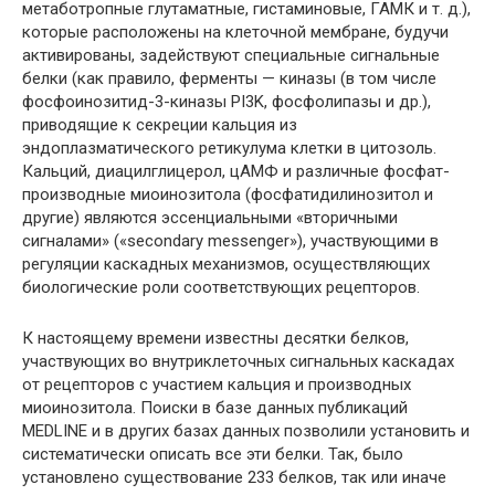
метаботропные глутаматные, гистаминовые, ГАМК и т. д.),
которые расположены на клеточной мембране, будучи
активированы, задействуют специальные сигнальные
белки (как правило, ферменты — киназы (в том числе
фосфоинозитид-3-киназы PI3K, фосфолипазы и др.),
приводящие к секреции кальция из
эндоплазматического ретикулума клетки в цитозоль.
Кальций, диацилглицерол, цАМФ и различные фосфат-
производные миоинозитола (фосфатидилинозитол и
другие) являются эссенциальными «вторичными
сигналами» («secondary messenger»), участвующими в
регуляции каскадных механизмов, осуществляющих
биологические роли соответствующих рецепторов.
К настоящему времени известны десятки белков,
участвующих во внутриклеточных сигнальных каскадах
от рецепторов с участием кальция и производных
миоинозитола. Поиски в базе данных публикаций
MEDLINE и в других базах данных позволили установить и
систематически описать все эти белки. Так, было
установлено существование 233 белков, так или иначе