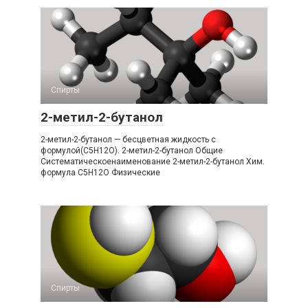
Спирты
2-метил-2-бутанол
2-​метил-​2-​бутанол — бесцветная жидкость с
формулой(C5H12O). 2-​метил-​2-​бутанол Общие
Систематическоенаименование 2-​​метил-​​2-​​бутанол Хим.
формула C5H12O Физические
Спирты