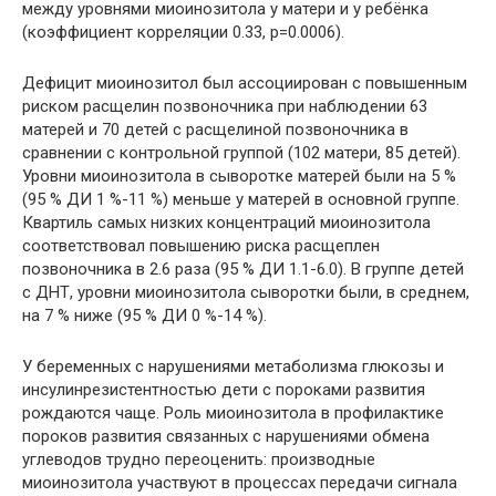
между уровнями миоинозитола у матери и у ребёнка
(коэффициент корреляции 0.33, р=0.0006).
Дефицит миоинозитол был ассоциирован с повышенным
риском расщелин позвоночника при наблюдении 63
матерей и 70 детей с расщелиной позвоночника в
сравнении с контрольной группой (102 матери, 85 детей).
Уровни миоинозитола в сыворотке матерей были на 5 %
(95 % ДИ 1 %-11 %) меньше у матерей в основной группе.
Квартиль самых низких концентраций миоинозитола
соответствовал повышению риска расщеплен
позвоночника в 2.6 раза (95 % ДИ 1.1-6.0). В группе детей
с ДНТ, уровни миоинозитола сыворотки были, в среднем,
на 7 % ниже (95 % ДИ 0 %-14 %).
У беременных с нарушениями метаболизма глюкозы и
инсулинрезистентностью дети с пороками развития
рождаются чаще. Роль миоинозитола в профилактике
пороков развития связанных с нарушениями обмена
углеводов трудно переоценить: производные
миоинозитола участвуют в процессах передачи сигнала