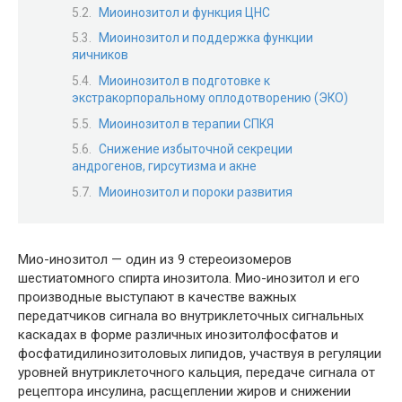
Миоинозитол и функция ЦНС
Миоинозитол и поддержка функции
яичников
Миоинозитол в подготовке к
экстракорпоральному оплодотворению (ЭКО)
Миоинозитол в терапии СПКЯ
Снижение избыточной секреции
андрогенов, гирсутизма и акне
Миоинозитол и пороки развития
Мио-инозитол — один из 9 стереоизомеров
шестиатомного спирта инозитола. Мио-инозитол и его
производные выступают в качестве важных
передатчиков сигнала во внутриклеточных сигнальных
каскадах в форме различных инозитолфосфатов и
фосфатидилинозитоловых липидов, участвуя в регуляции
уровней внутриклеточного кальция, передаче сигнала от
рецептора инсулина, расщеплении жиров и снижении