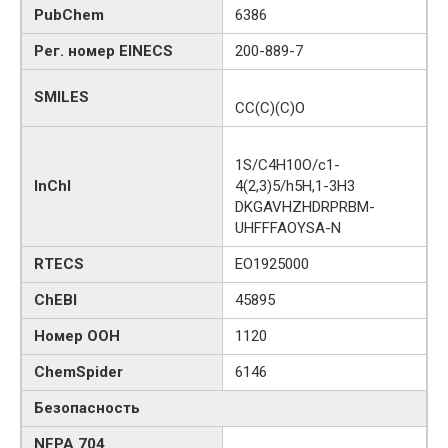
PubChem
6386
Рег. номер EINECS
200-889-7
SMILES
CC(C)(C)O
1S/C4H10O/c1-
InChI
4(2,3)5/h5H,1-3H3
DKGAVHZHDRPRBM-
UHFFFAOYSA-N
RTECS
EO1925000
ChEBI
45895
Номер ООН
1120
ChemSpider
6146
Безопасность
NFPA 704