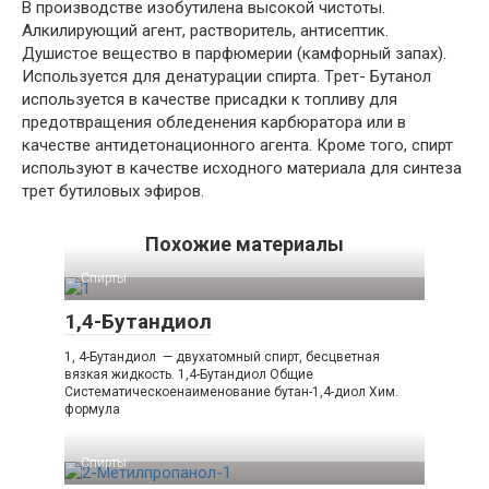
В производстве изобутилена высокой чистоты.
Алкилирующий агент, растворитель, антисептик.
Душистое вещество в парфюмерии (камфорный запах).
Используется для денатурации спирта. Tрет- Бутанол
используется в качестве присадки к топливу для
предотвращения обледенения карбюратора или в
качестве антидетонационного агента. Кроме того, спирт
используют в качестве исходного материала для синтеза
трет бутиловых эфиров.
Похожие материалы
Спирты
1,4-Бутандиол
1, 4-Бутандиол — двухатомный спирт, бесцветная
вязкая жидкость. 1,4-​Бутандиол Общие
Систематическоенаименование бутан-​1,4-​диол Хим.
формула
Спирты