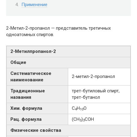
Применение
2-Метил-2-пропанол — представитель третичных
одноатомных спиртов.
2-​Метилпропанол-​2
Общие
Систематическое
2-​метил-​2-​пропанол
наименование
Традиционные
трет-бутиловый спирт,
названия
трет-бутанол
Хим. формула
C
H
O
4
10
Рац. формула
(CH
)
COH
3
3
Физические свойства