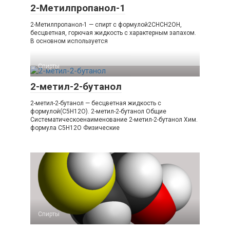
2-Метилпропанол-1
2-Метилпропанол-1 — спирт с формулой2CHCH2OH,
бесцветная, горючая жидкость с характерным запахом.
В основном используется
Спирты
2-метил-2-бутанол
2-​метил-​2-​бутанол — бесцветная жидкость с
формулой(C5H12O). 2-​метил-​2-​бутанол Общие
Систематическоенаименование 2-​​метил-​​2-​​бутанол Хим.
формула C5H12O Физические
Спирты