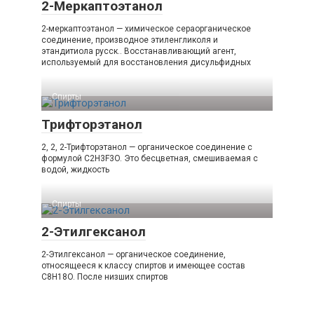
2-Меркаптоэтанол
2-меркаптоэтанол — химическое сераорганическое
соединение, производное этиленгликоля и
этандитиола русск.. Восстанавливающий агент,
используемый для восстановления дисульфидных
Спирты
Трифторэтанол
2, 2, 2-Трифторэтанол — органическое соединение с
формулой C2H3F3O. Это бесцветная, смешиваемая с
водой, жидкость
Спирты
2-Этилгексанол
2-Этилгексанол — органическое соединение,
относящееся к классу спиртов и имеющее состав
C8H18O. После низших спиртов