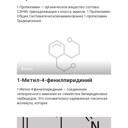
1-Пропиламин — органическое вещество состава
C3H9N, принадлежащее к классу аминов. 1-​Пропиламин
Общие Систематическоенаименование 1-​пропиламин
Традиционные
Амины‎
1-Метил-4-фенилпиридиний
1-Метил-4-фенилпиридиний — соединение
четвертичного аммония из семейства бипиридиновых
гербицидов. Это положительно заряженная токсичная
молекула, которая