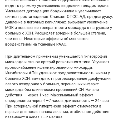
из ангиотензина I. Снижение содержания ангиотензина II
ведет к прямому уменьшению выделения альдостерона.
Уменьшает деградацию брадикинина и увеличивает
синтез простагладинов. Снижает ОПСС, АД, преднагрузку,
давление в легочных капиллярах, вызывает увеличение
МОК и повышение толерантности миокарда к нагрузкам у
больных с ХСН. Расширяет артерии в большей степени,
чем вены. Некоторые эффекты объясняются
воздействием на тканевые РААС.
При длительном применении уменьшается гипертрофия
миокарда и стенок артерий резистивного типа. Улучшает
кровоснабжение ишемизированного миокарда.
Ингибиторы АПФ удлиняют продолжительность жизни у
больных ХСН, замедляют прогрессирование дисфункции
левого желудочка у больных, перенесших инфаркт
миокарда без клинических проявлений СН. Начало
действия — через 1 час. Максимальный эффект
определяется через 6—7 часов, длительность — 24 часа.
При артериальной гипертензии эффект отмечается в
первые дни после начала лечения, стабильное действие
развивается через 1—2 месяца.