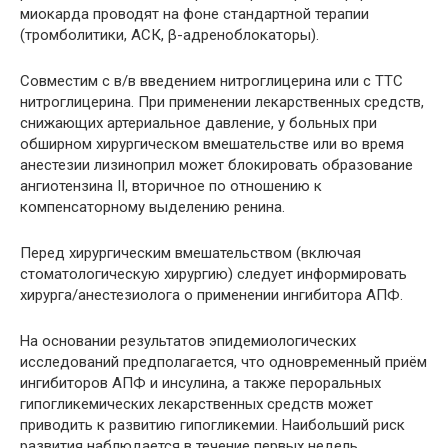
миокарда проводят на фоне стандартной терапии
(тромболитики, АСК, β-адреноблокаторы).
Совместим с в/в введением нитроглицерина или с ТТС
нитроглицерина. При применении лекарственных средств,
снижающих артериальное давление, у больных при
обширном хирургическом вмешательстве или во время
анестезии лизиноприл может блокировать образование
ангиотензина II, вторичное по отношению к
компенсаторному выделению ренина.
Перед хирургическим вмешательством (включая
стоматологическую хирургию) следует информировать
хирурга/анестезиолога о применении ингибитора АПФ.
На основании результатов эпидемиологических
исследований предполагается, что одновременный приём
ингибиторов АПФ и инсулина, а также пероральных
гипогликемических лекарственных средств может
приводить к развитию гипогликемии. Наибольший риск
развития наблюдается в течение первых недель