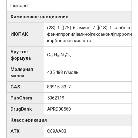
Lisinopril
Химическое соединение
(2S)-1-[(2S)-6-амино-2-[[(1S)-1-карбокси-3
ИЮПАК
фенилпропил]амино]гексаноил]пирролиди
карбоновая кислота
Брутто-
C
H
N
O
21
31
3
5
формула
Молярная
405,488 г/моль
масса
CAS
83915-83-7
PubChem
5362119
DrugBank
APRD00560
Классификация
АТХ
C09AA03