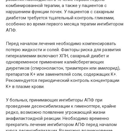
комбинированной терапии, а также у пациентов с
нарушением функции почек. У пациентов с сахарным
диабетом требуется тщательный контроль гликемии,
особенно во время первого месяца терапии ингибитором
АПФ.
Перед началом лечения необходимо компенсировать
потерю жидкости и солей. Факторы риска для развития
гиперкалиемии включают ХПН, сахарный диабет и
одновременное применение калийсберегающих
диуретиков (спиронолактон, триамтерен или амилорид),
препаратов K+ или заменителей соли, содержащих K+.
Рекомендуется периодический контроль концентрации
K+ в плазме крови.
У больных, принимающих ингибиторы АПФ при
проведении десенсибилизации к гименоптере, крайне
редко, возможно появление угрожающей жизни
анафилактоидной реакции. Необходимо временно
прекратить лечение ингибитором АПФ перед началом
курса десенсибилизации. Возможно возникновение