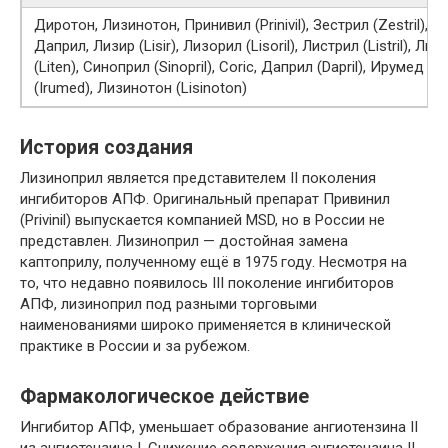
Диротон, Лизинотон, Принивил (Prinivil), Зестрил (Zestril),
Даприл, Лизир (Lisir), Лизорил (Lisoril), Листрил (Listril), Лит
(Liten), Синоприл (Sinopril), Coric, Даприл (Dapril), Ирумед
(Irumed), Лизинотон (Lisinoton)
История создания
Лизиноприл является представителем II поколения
ингибиторов АПФ. Оригинальный препарат Привинил
(Privinil) выпускается компанией MSD, но в России не
представлен. Лизиноприл — достойная замена
каптоприлу, полученному ещё в 1975 году. Несмотря на
то, что недавно появилось III поколение ингибиторов
АПФ, лизиноприл под разными торговыми
наименованиями широко применяется в клинической
практике в России и за рубежом.
Фармакологическое действие
Ингибитор АПФ, уменьшает образование ангиотензина II