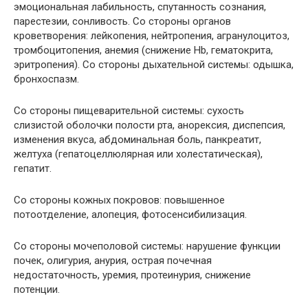
эмоциональная лабильность, спутанность сознания,
парестезии, сонливость. Со стороны органов
кроветворения: лейкопения, нейтропения, агранулоцитоз,
тромбоцитопения, анемия (снижение Hb, гематокрита,
эритропения). Со стороны дыхательной системы: одышка,
бронхоспазм.
Со стороны пищеварительной системы: сухость
слизистой оболочки полости рта, анорексия, диспепсия,
изменения вкуса, абдоминальная боль, панкреатит,
желтуха (гепатоцеллюлярная или холестатическая),
гепатит.
Со стороны кожных покровов: повышенное
потоотделение, алопеция, фотосенсибилизация.
Со стороны мочеполовой системы: нарушение функции
почек, олигурия, анурия, острая почечная
недостаточность, уремия, протеинурия, снижение
потенции.