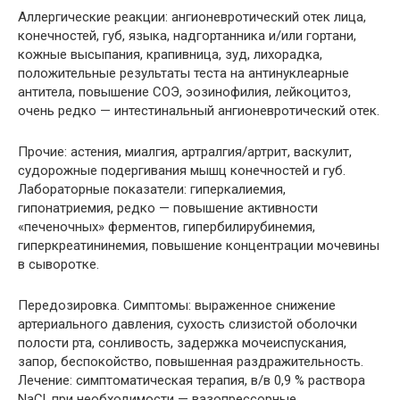
Аллергические реакции: ангионевротический отек лица,
конечностей, губ, языка, надгортанника и/или гортани,
кожные высыпания, крапивница, зуд, лихорадка,
положительные результаты теста на антинуклеарные
антитела, повышение СОЭ, эозинофилия, лейкоцитоз,
очень редко — интестинальный ангионевротический отек.
Прочие: астения, миалгия, артралгия/артрит, васкулит,
судорожные подергивания мышц конечностей и губ.
Лабораторные показатели: гиперкалиемия,
гипонатриемия, редко — повышение активности
«печеночных» ферментов, гипербилирубинемия,
гиперкреатининемия, повышение концентрации мочевины
в сыворотке.
Передозировка. Симптомы: выраженное снижение
артериального давления, сухость слизистой оболочки
полости рта, сонливость, задержка мочеиспускания,
запор, беспокойство, повышенная раздражительность.
Лечение: симптоматическая терапия, в/в 0,9 % раствора
NaCl, при необходимости — вазопрессорные