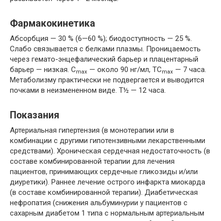
Фармакокинетика
Абсорбция — 30 % (6—60 %); биодоступность — 25 %.
Слабо связывается с белками плазмы. Проницаемость
через гемато-энцефалический барьер и плацентарный
барьер — низкая. C
— около 90 нг/мл, TC
— 7 часа.
max
max
Метаболизму практически не подвергается и выводится
почками в неизмененном виде. T½ — 12 часа.
Показания
Артериальная гипертензия (в монотерапии или в
комбинации с другими гипотензивными лекарственными
средствами). Хроническая сердечная недостаточность (в
составе комбинированной терапии для лечения
пациентов, принимающих сердечные гликозиды и/или
диуретики). Раннее лечение острого инфаркта миокарда
(в составе комбинированной терапии). Диабетическая
нефропатия (снижения альбуминурии у пациентов с
сахарным диабетом 1 типа с нормальным артериальным