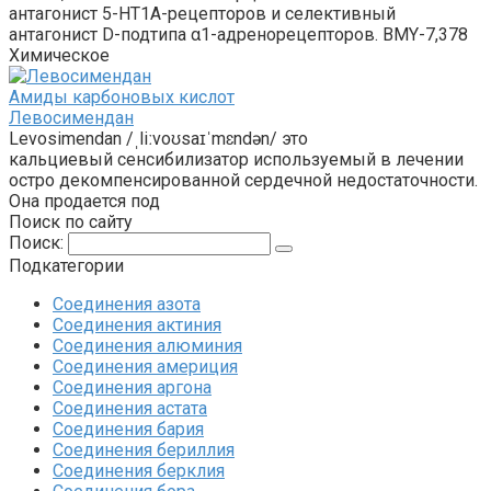
антагонист 5-HT1A-рецепторов и селективный
антагонист D-подтипа α1-адренорецепторов. BMY-7,378
Химическое
Амиды карбоновых кислот‎
Левосимендан
Levosimendan /ˌliːvoʊsaɪˈmɛndən/ это
кальциевый сенсибилизатор используемый в лечении
остро декомпенсированной сердечной недостаточности.
Она продается под
Поиск по сайту
Поиск:
Подкатегории
Соединения азота
Соединения актиния
Соединения алюминия‎
Соединения америция‎
Соединения аргона‎
Соединения астата‎
Соединения бария
Соединения бериллия‎
Соединения берклия