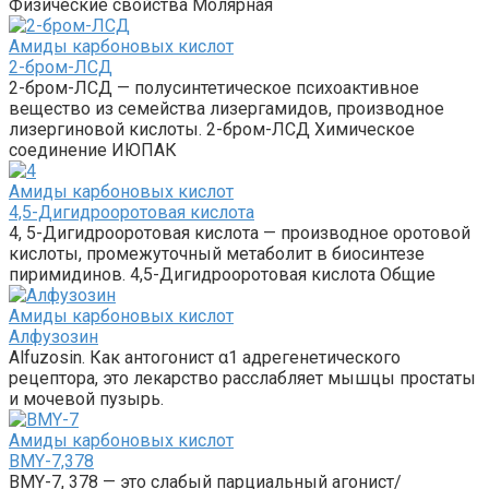
Физические свойства Молярная
Амиды карбоновых кислот‎
2-бром-ЛСД
2-бром-ЛСД — полусинтетическое психоактивное
вещество из семейства лизергамидов, производное
лизергиновой кислоты. 2-бром-ЛСД Химическое
соединение ИЮПАК
Амиды карбоновых кислот‎
4,5-Дигидрооротовая кислота
4, 5-Дигидрооротовая кислота — производное оротовой
кислоты, промежуточный метаболит в биосинтезе
пиримидинов. 4,5-​Дигидрооротовая кислота Общие
Амиды карбоновых кислот‎
Алфузозин
Alfuzosin. Как антогонист α1 адрегенетического
рецептора, это лекарство расслабляет мышцы простаты
и мочевой пузырь.
Амиды карбоновых кислот‎
BMY-7,378
BMY-7, 378 — это слабый парциальный агонист/