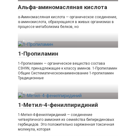
Альфа-аминомасляная кислота
α-Аминомасляная кислота — органическое соединение,
α-аминокислота, образующаяся в живых организмах в
процессе метаболизма белков, но
Амины‎
1-Пропиламин
1-Пропиламин — органическое вещество состава
C3H9N, принадлежащее к классу аминов. 1-​Пропиламин
Общие Систематическоенаименование 1-​пропиламин
Традиционные
Амины‎
1-Метил-4-фенилпиридиний
1-Метил-4-фенилпиридиний — соединение
четвертичного аммония из семейства бипиридиновых
гербицидов. Это положительно заряженная токсичная
молекула, которая