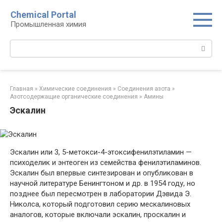
Перейти
Chemical Portal
к
Промышленная химия
контенту
Поиск:
Главная
»
Химические соединения
»
Соединения азота
»
Азотсодержащие органические соединения
»
Амины‎
Эскалин
Эскалин или 3, 5-метокси-4-этоксифенилэтиламин —
психоделик и энтеоген из семейства фенилэтиламинов.
Эскалин был впервые синтезирован и опубликован в
научной литературе Бенингтоном и др. в 1954 году, но
позднее был пересмотрен в лаборатории Дэвида Э.
Николса, который подготовил серию мескалиновых
аналогов, которые включали эскалин, проскалин и