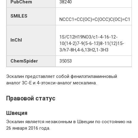
PubChem
38240
SMILES
NCCC1=CC(OC)=C(OCC)C(OC)=C1
1S/C12H19NO3/c1-4-16-12-
InChI
10(14-2)7-9(5-6-13)8-11(12)15-
3/h7-8H,4-6,13H2,1-3H3
ChemSpider
35053
Эскалин представляет собой фенилэтиламинновый
аналог 3C-E и 4-этокси-аналог мескалина.
Правовой статус
Швеция
Эскалин является незаконным в Швеции по состоянию на
26 января 2016 года.