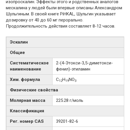
изопроскалин. Эффекты этого и родственных аналогов
мескалина у людей были впервые описаны Александром
Шульгиным. В своей книге PiHKAL, Шульгин указывает
дозировку от 40 до 60 мг перорально.
Продолжительность действия составляет 8-12 часов.
Эскалин
Общие
Систематическое
2-​​(4-​Этокси-​3,5-​диметокси-​
наименование
фенил)​-​этиламин
Хим. формула
C
H
NO
12
19
3
Физические свойства
Молярная масса
225.28 г/моль
Классификация
Рег. номер CAS
39201-82-6