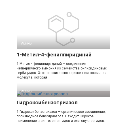
Амины‎
1-Метил-4-фенилпиридиний
1-Метил-4-фенилпиридиний — соединение
четвертичного аммония из семейства бипиридиновых
гербицидов. Это положительно заряженная токсичная
молекула, которая
Амины‎
Гидроксибензотриазол
1-Гидроксибензотриазол — органическое соединение,
производное бензотриазола. Находит широкое
применение в синтезе пептидов и олигонуклеотидов.