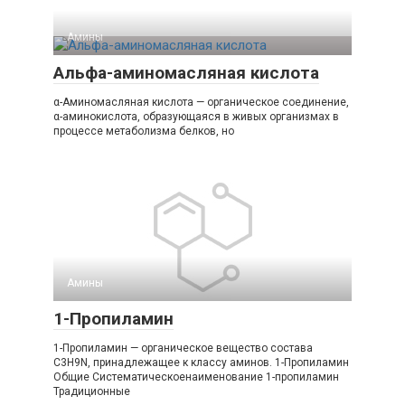
Амины‎
Альфа-аминомасляная кислота
α-Аминомасляная кислота — органическое соединение,
α-аминокислота, образующаяся в живых организмах в
процессе метаболизма белков, но
Амины‎
1-Пропиламин
1-Пропиламин — органическое вещество состава
C3H9N, принадлежащее к классу аминов. 1-​Пропиламин
Общие Систематическоенаименование 1-​пропиламин
Традиционные