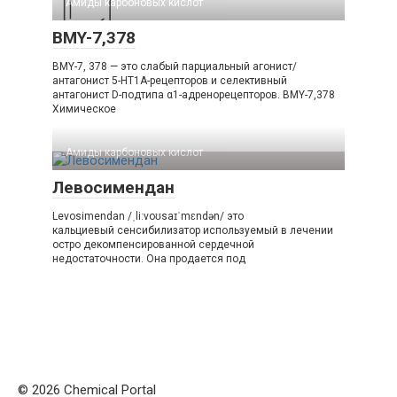
Амиды карбоновых кислот‎
BMY-7,378
BMY-7, 378 — это слабый парциальный агонист/
антагонист 5-HT1A-рецепторов и селективный
антагонист D-подтипа α1-адренорецепторов. BMY-7,378
Химическое
Амиды карбоновых кислот‎
Левосимендан
Levosimendan /ˌliːvoʊsaɪˈmɛndən/ это
кальциевый сенсибилизатор используемый в лечении
остро декомпенсированной сердечной
недостаточности. Она продается под
© 2026 Chemical Portal