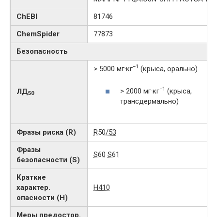
ChEBI
81746
ChemSpider
77873
Безопасность
−1
> 5000 мг·кг
(крыса, орально)
−1
> 2000 мг·кг
(крыса,
ЛД
50
трансдермально)
Фразы риска (R)
R50/53
Фразы
S60
S61
безопасности (S)
Краткие
характер.
H410
опасности (H)
Меры предостор.