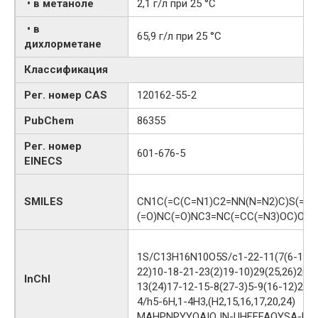
• в метаноле
2,1 г/л при 25 °C
• в
65,9 г/л при 25 °C
дихлорметане
Классификация
Рег. номер CAS
120162-55-2
PubChem
86355
Рег. номер
601-676-5
EINECS
SMILES
CN1C(=C(C=N1)C2=NN(N=N2)C)S(=O)
(=O)NC(=O)NC3=NC(=CC(=N3)OC)OC
1S/C13H16N10O5S/c1-22-11(7(6-14-
22)10-18-21-23(2)19-10)29(25,26)20-
InChI
13(24)17-12-15-8(27-3)5-9(16-12)28-
4/h5-6H,1-4H3,(H2,15,16,17,20,24)
MAHPNPYYQAIOJN-UHFFFAOYSA-N