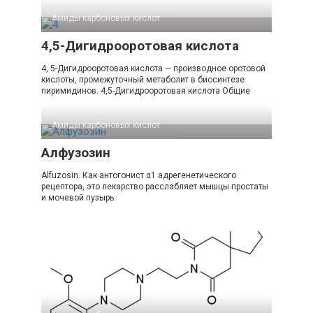
Амиды карбоновых кислот‎
4,5-Дигидрооротовая кислота
4, 5-Дигидрооротовая кислота — производное оротовой
кислоты, промежуточный метаболит в биосинтезе
пиримидинов. 4,5-​Дигидрооротовая кислота Общие
Амиды карбоновых кислот‎
Алфузозин
Alfuzosin. Как антогонист α1 адрегенетического
рецептора, это лекарство расслабляет мышцы простаты
и мочевой пузырь.