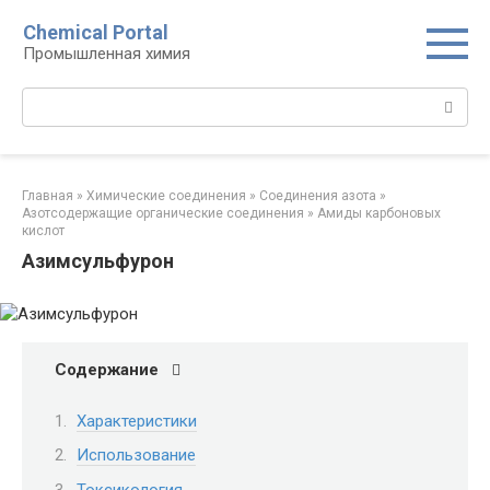
Перейти
Chemical Portal
к
Промышленная химия
контенту
Поиск:
Главная
»
Химические соединения
»
Соединения азота
»
Азотсодержащие органические соединения
»
Амиды карбоновых
кислот‎
Азимсульфурон
Содержание
Характеристики
Использование
Токсикология