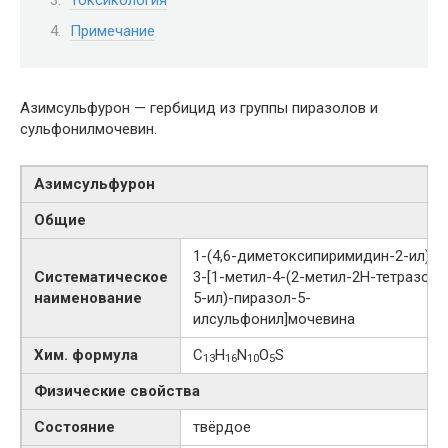
Примечание
Азимсульфурон — гербицид из группы пиразолов и
сульфонилмочевин.
Азимсульфурон
Общие
1-​​(4,6-​диметоксипиримидин-​2-​ил)​-​
Систематическое
3-​[1-​метил-​4-​​(2-​метил-​2Н-​тетразол-​
наименование
5-​ил)​-​пиразол-​5-​
илсульфонил]мочевина
Хим. формула
C
H
N
O
S
13
16
10
5
Физические свойства
Состояние
твёрдое