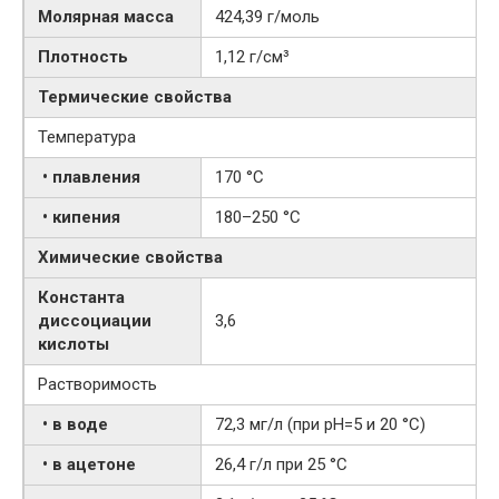
Молярная масса
424,39 г/моль
Плотность
1,12 г/см³
Термические свойства
Температура
• плавления
170 °C
• кипения
180–250 °C
Химические свойства
Константа
диссоциации
3,6
кислоты
Растворимость
• в воде
72,3 мг/л (при рН=5 и 20 °C)
• в ацетоне
26,4 г/л при 25 °C