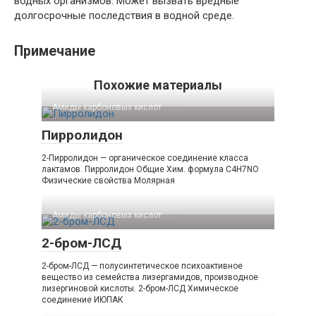
водных организмов. Может вызвать вредные
долгосрочные последствия в водной среде.
Примечание
Похожие материалы
Амиды карбоновых кислот‎
Пирролидон
2-Пирролидон — органическое соединение класса
лактамов. Пирролидон Общие Хим. формула C4H7NO
Физические свойства Молярная
Амиды карбоновых кислот‎
2-бром-ЛСД
2-бром-ЛСД — полусинтетическое психоактивное
вещество из семейства лизергамидов, производное
лизергиновой кислоты. 2-бром-ЛСД Химическое
соединение ИЮПАК