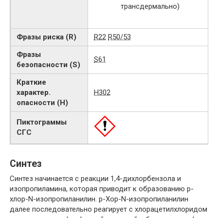
трансдермально)
Фразы риска (R)
R22
R50/53
Фразы
S61
безопасности (S)
Краткие
характер.
H302
опасности (H)
Пиктограммы
СГС
Синтез
Синтез начинается с реакции 1,4-дихлорбензола и
изопропиламина, которая приводит к образованию p-
хлор-N-изопропиланилин. p-Хор-N-изопропиланилин
далее последовательно реагирует с хлорацетилхлоридом