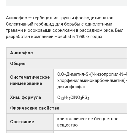
Анилофос — гербицид из группы фосфодитионатов.
Селективный гербицид для борьбы с однолетними
травами и осоковыми сорняками в рассадном рисе. Был
разработан компанией Hoechst в 1980-х годах.
Анилофос
Общие
О,О-​Диметил-​S-​​(N-​изопропил-​N-​4-​
Систематическое
хлорфениламинокарбонилметил)​-​
наименование
дитиофосфат
Хим. формула
C
H
ClNO
PS
13
19
3
2
Физические свойства
кристаллическое бесцветное
Состояние
вещество