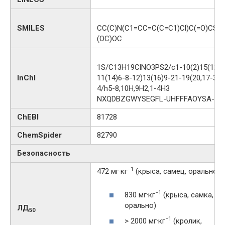
SMILES
CC(C)N(C1=CC=C(C=C1)Cl)C(=O)CSP(
(OC)OC
1S/C13H19ClNO3PS2/c1-10(2)15(12-7
InChI
11(14)6-8-12)13(16)9-21-19(20,17-3)1
4/h5-8,10H,9H2,1-4H3
NXQDBZGWYSEGFL-UHFFFAOYSA-N
ChEBI
81728
ChemSpider
82790
Безопасность
−1
472 мг·кг
(крыса, самец, орально)
−1
830 мг·кг
(крыса, самка,
орально)
ЛД
50
−1
> 2000 мг·кг
(кролик,