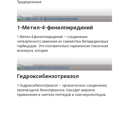
Традиционные
Амины‎
1-Метил-4-фенилпиридиний
1-Метил-4-фенилпиридиний — соединение
четвертичного аммония из семейства бипиридиновых
гербицидов. Это положительно заряженная токсичная
молекула, которая
Амины‎
Гидроксибензотриазол
1-Гидроксибензотриазол — органическое соединение,
производное бензотриазола. Находит широкое
применение в синтезе пептидов и олигонуклеотидов.