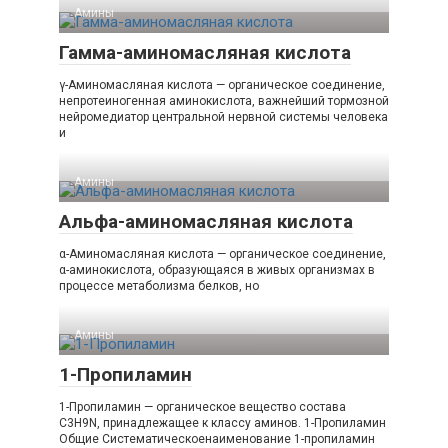
Амины‎
Гамма-аминомасляная кислота
γ-Аминомасляная кислота — органическое соединение,
непротеиногенная аминокислота, важнейший тормозной
нейромедиатор центральной нервной системы человека
и
Амины‎
Альфа-аминомасляная кислота
α-Аминомасляная кислота — органическое соединение,
α-аминокислота, образующаяся в живых организмах в
процессе метаболизма белков, но
Амины‎
1-Пропиламин
1-Пропиламин — органическое вещество состава
C3H9N, принадлежащее к классу аминов. 1-​Пропиламин
Общие Систематическоенаименование 1-​пропиламин