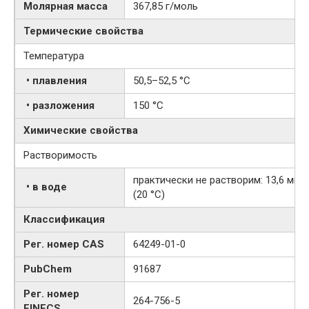
Молярная масса
367,85 г/моль
Термические свойства
Температура
• плавления
50,5–52,5 °C
• разложения
150 °C
Химические свойства
Растворимость
практически не растворим: 13,6 мг·л
• в воде
(20 °C)
Классификация
Рег. номер CAS
64249-01-0
PubChem
91687
Рег. номер
264-756-5
EINECS