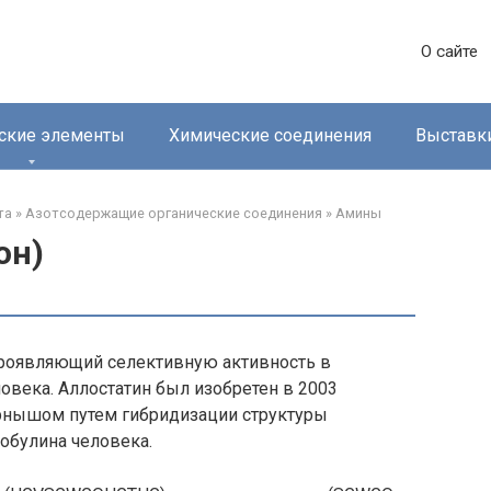
О сайте
ские элементы
Химические соединения
Выставк
та
»
Азотсодержащие органические соединения
»
Амины‎
он)
 проявляющий селективную активность в
овека. Аллостатин был изобретен в 2003
ернышом путем гибридизации структуры
обулина человека.