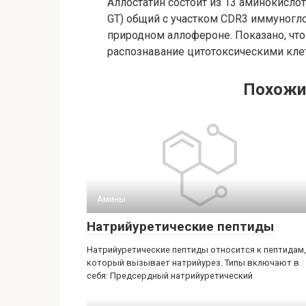
Аллостатин состоит из 13 аминокис
GT) общий с участком CDR3 иммуногл
природном аллофероне. Показано, что
распознавание цитотоксическими кле
Похожи
Амины‎
Натрийуретические пептиды
Натрийуретические пептиды относится к пептидам,
который вызывает натрийурез. Типы включают в
себя: Предсердный натрийуретический