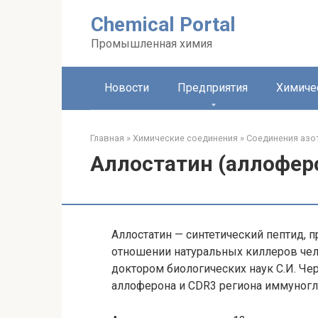
Перейти
Chemical Portal
к
контенту
Промышленная химия
Новости
Предприятия
Химиче
Главная
»
Химические соединения
»
Соединения азо
Аллостатин (аллофер
Аллостатин — синтетический пептид,
отношении натуральных киллеров чел
доктором биологических наук С.И. Ч
аллоферона и CDR3 региона иммуногл