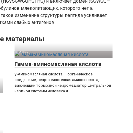
лот (HGVSGWGQHGTHG) и включает домен (SGWGQ—
обулинов млекопитающих, которого нет в
 такое изменение структуры пептида усиливает
тками слабых антигенов.
е материалы
Амины‎
Гамма-аминомасляная кислота
γ-Аминомасляная кислота — органическое
соединение, непротеиногенная аминокислота,
важнейший тормозной нейромедиатор центральной
нервной системы человека и