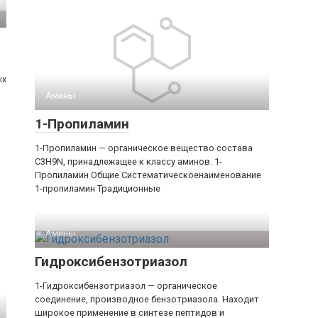
ых
Амины‎
1-Пропиламин
1-Пропиламин — органическое вещество состава
C3H9N, принадлежащее к классу аминов. 1-​
Пропиламин Общие Систематическоенаименование
1-​пропиламин Традиционные
Амины‎
Гидроксибензотриазол
1-Гидроксибензотриазол — органическое
соединение, производное бензотриазола. Находит
широкое применение в синтезе пептидов и