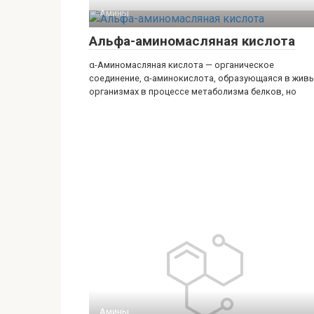
Амины‎
Альфа-аминомасляная кислота
α-Аминомасляная кислота — органическое
соединение, α-аминокислота, образующаяся в жив
организмах в процессе метаболизма белков, но
Амины‎