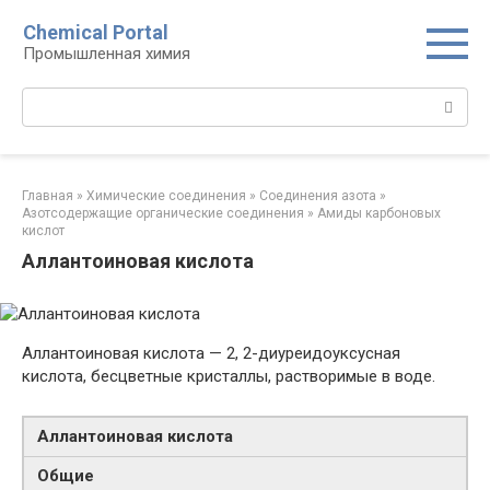
Перейти
Chemical Portal
к
Промышленная химия
контенту
Поиск:
Главная
»
Химические соединения
»
Соединения азота
»
Азотсодержащие органические соединения
»
Амиды карбоновых
кислот‎
Аллантоиновая кислота
Аллантоиновая кислота — 2, 2-диуреидоуксусная
кислота, бесцветные кристаллы, растворимые в воде.
Аллантоиновая кислота
Общие