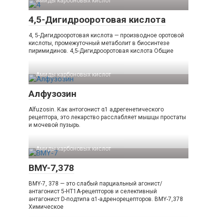
Амиды карбоновых кислот‎
4,5-Дигидрооротовая кислота
4, 5-Дигидрооротовая кислота — производное оротовой
кислоты, промежуточный метаболит в биосинтезе
пиримидинов. 4,5-​Дигидрооротовая кислота Общие
Амиды карбоновых кислот‎
Алфузозин
Alfuzosin. Как антогонист α1 адрегенетического
рецептора, это лекарство расслабляет мышцы простаты
и мочевой пузырь.
Амиды карбоновых кислот‎
BMY-7,378
BMY-7, 378 — это слабый парциальный агонист/
антагонист 5-HT1A-рецепторов и селективный
антагонист D-подтипа α1-адренорецепторов. BMY-7,378
Химическое