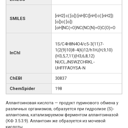
[nH2]:c(:[o]):[nH]C([nH]:c(:[nH2]):
SMILES
[o])c(:[o]):
[oH]NC(=O)NC(NC(N)=O)C(O)=O
1S/C4H8N4O4/c5-3(11)7-
1(2(9)10)8-4(6)12/h1H,(H,9,10)
InChI
(H3,5,7,11)(H3,6,8,12)
NUCLJNSWZCHRKL-
UHFFFAOYSA-N
ChEBI
30837
ChemSpider
198
Аллантоиновая кислота — продукт пуринового обмена у
различных организмов, образуется при гидролизе (S)-
аллантоина, катализируемом ферментом аллантоиназой
(КФ 3.5.3.9). Аллантоин же образуется из мочевой
кислоты.