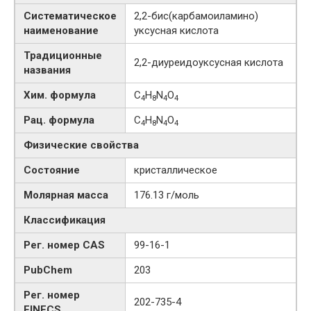
Систематическое
2,2-​бис​(карбамоиламино)​
наименование
уксусная кислота
Традиционные
2,2-диуреидоуксусная кислота
названия
Хим. формула
C
H
N
O
4
8
4
4
Рац. формула
C
H
N
O
4
8
4
4
Физические свойства
Состояние
кристаллическое
Молярная масса
176.13 г/моль
Классификация
Рег. номер CAS
99-16-1
PubChem
203
Рег. номер
202-735-4
EINECS