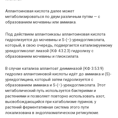
Аллантоиновая кислота далее может
метаболизироваться по двум различным путям — с
образованием мочевины или аммиака.
Под действием аллантоиказы аллантоиновая кислота
гидролизуется до мочевины и S-(−)-уреидогликолата,
который, в свою очередь, подвергается катализируемому
уреидогликолат лиазой (КФ 4.3.2.3) гидролизу с
образованием мочевины и глиоксилата.
В случае катализа аллантоат деиминазой (КФ 3.5.3.9)
гидролиз аллантоиновой кислоты идёт до аммиака и (S)-
уреидоглицина, который затем гидролизуется с
образованием аммиака и S-(−)-уреидогликолата. Этот
метаболический путь используется бактериями и
растениями и позволяет повторно использовать азот,
высвобождающийся при катаболизме пуринов; у
растений ферментативная система этого пути
локализована в эндоплазматическом ретикулюме.