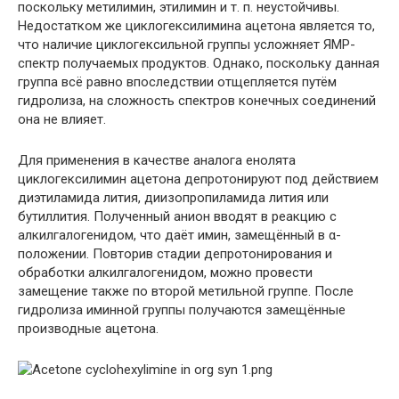
поскольку метилимин, этилимин и т. п. неустойчивы.
Недостатком же циклогексилимина ацетона является то,
что наличие циклогексильной группы усложняет ЯМР-
спектр получаемых продуктов. Однако, поскольку данная
группа всё равно впоследствии отщепляется путём
гидролиза, на сложность спектров конечных соединений
она не влияет.
Для применения в качестве аналога енолята
циклогексилимин ацетона депротонируют под действием
диэтиламида лития, диизопропиламида лития или
бутиллития. Полученный анион вводят в реакцию с
алкилгалогенидом, что даёт имин, замещённый в α-
положении. Повторив стадии депротонирования и
обработки алкилгалогенидом, можно провести
замещение также по второй метильной группе. После
гидролиза иминной группы получаются замещённые
производные ацетона.