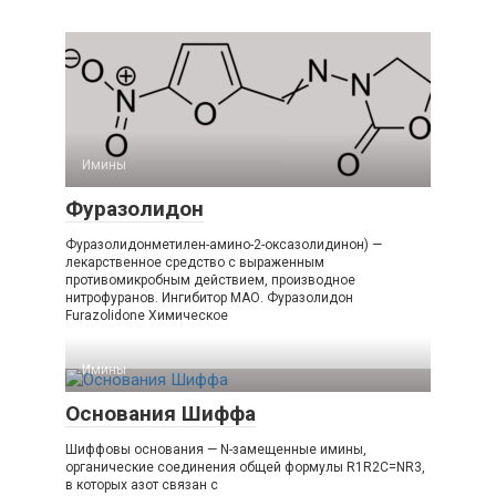
Имины‎
Фуразолидон
Фуразолидонметилен-амино-2-оксазолидинон) —
лекарственное средство с выраженным
противомикробным действием, производное
нитрофуранов. Ингибитор МАО. Фуразолидон
Furazolidone Химическое
Имины‎
Основания Шиффа
Шиффовы основания — N-замещенные имины,
органические соединения общей формулы R1R2C=NR3,
в которых азот связан с