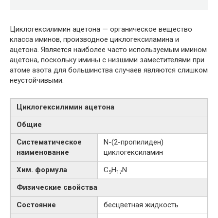
Циклогексилимин ацетона — органическое вещество
класса иминов, производное циклогексиламина и
ацетона. Является наиболее часто используемым имином
ацетона, поскольку имины с низшими заместителями при
атоме азота для большинства случаев являются слишком
неустойчивыми.
Циклогексилимин ацетона
Общие
Систематическое
N-​​(2-​пропилиден)​
наименование
циклогексиламин
Хим. формула
C
H
N
9
17
Физические свойства
Состояние
бесцветная жидкость