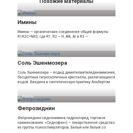
Похожие материалы
Имины‎
Имины
Имины — органические соединения общей формулы
R1R2C=NR3, где R1, R2 — H, Alk, Ar и R3 —
Имины‎
Соль Эшенмозера
Соль Эшенмозера — йодид диметилметилиденаммония,
бесцветные гигроскопичные кристаллы, разлагающиеся
водой. Введена в синтетическую практику Альбертом
Имины‎
Фепрозиднин
Фепрозиднин-сиднонимина гидрохлорид, торговое
наименование: «Сиднофен») — лекарственное средство
из группы психостимуляторов. Белый или белый со