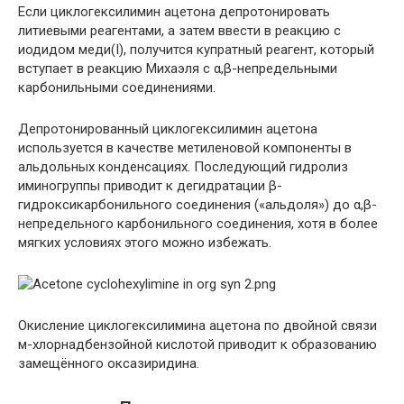
Если циклогексилимин ацетона депротонировать
литиевыми реагентами, а затем ввести в реакцию с
иодидом меди(I), получится купратный реагент, который
вступает в реакцию Михаэля с α,β-непредельными
карбонильными соединениями.
Депротонированный циклогексилимин ацетона
используется в качестве метиленовой компоненты в
альдольных конденсациях. Последующий гидролиз
иминогруппы приводит к дегидратации β-
гидроксикарбонильного соединения («альдоля») до α,β-
непредельного карбонильного соединения, хотя в более
мягких условиях этого можно избежать.
Окисление циклогексилимина ацетона по двойной связи
м-хлорнадбензойной кислотой приводит к образованию
замещённого оксазиридина.