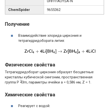
UHFFFAOYSA-N
ChemSpider
9655362
Получение
Взаимодействие хлорида циркония и
тетрагидридобората лития:
Физические свойства
Тетрагидридоборат циркония образует бесцветные
кристаллы кубической сингонии, пространственная
группа P
4
3m, параметры ячейки a = 0,586 нм, Z = 1.
Химические свойства
Реагирует с водой: