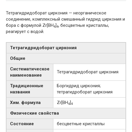
Тетрагидридоборат циркония — неорганическое
соединение, комплексный смешанный гидрид циркония и
бора с формулой Zr[BH
]
, бесцветные кристаллы,
4
4
реагирует с водой.
Тетрагидридоборат циркония
Общие
Систематическое
Тетрагидридоборат циркония
наименование
Традиционные
Боргидрид циркония;
названия
тетрагидроборат циркония
Хим. формула
Zr[BH
]
4
4
Физические свойства
Состояние
бесцветные кристаллы