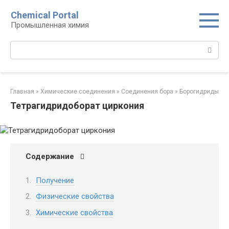
Перейти
Chemical Portal
к
Промышленная химия
контенту
Поиск:
Главная
»
Химические соединения
»
Соединения бора‎
»
Борогидриды‎
Тетрагидридоборат циркония
Содержание
Получение
Физические свойства
Химические свойства