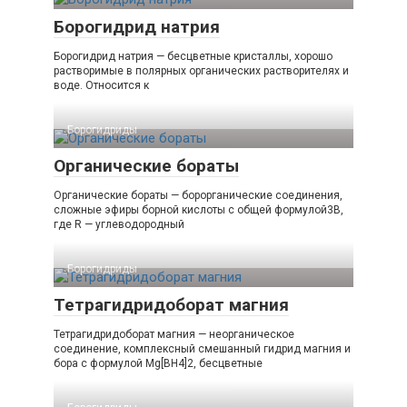
Борогидрид натрия
Борогидрид натрия — бесцветные кристаллы, хорошо
растворимые в полярных органических растворителях и
воде. Относится к
Борогидриды‎
Органические бораты
Органические бораты — борорганические соединения,
сложные эфиры борной кислоты с общей формулой3B,
где R — углеводородный
Борогидриды‎
Тетрагидридоборат магния
Тетрагидридоборат магния — неорганическое
соединение, комплексный смешанный гидрид магния и
бора с формулой Mg[BH4]2, бесцветные