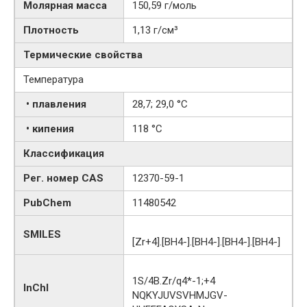
Молярная масса
150,59 г/моль
Плотность
1,13 г/см³
Термические свойства
Температура
• плавления
28,7; 29,0 °C
• кипения
118 °C
Классификация
Рег. номер CAS
12370-59-1
PubChem
11480542
SMILES
[Zr+4].[BH4-].[BH4-].[BH4-].[BH4-]
1S/4B.Zr/q4*-1;+4
InChI
NQKYJUVSVHMJGV-