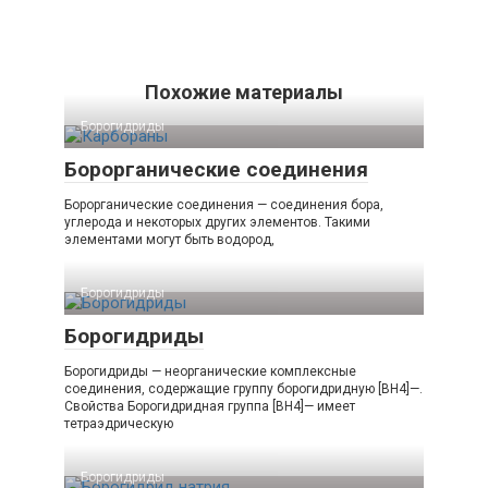
Похожие материалы
Борогидриды‎
Борорганические соединения
Борорганические соединения — соединения бора,
углерода и некоторых других элементов. Такими
элементами могут быть водород,
Борогидриды‎
Борогидриды
Борогидриды — неорганические комплексные
соединения, содержащие группу борогидридную [BH4]—.
Свойства Борогидридная группа [BH4]— имеет
тетраэдрическую
Борогидриды‎