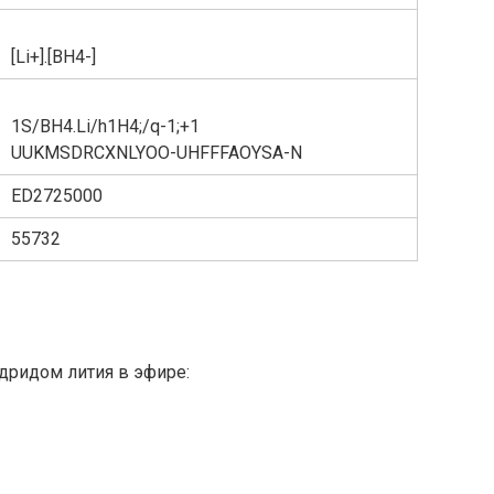
[Li+].[BH4-]
1S/BH4.Li/h1H4;/q-1;+1
UUKMSDRCXNLYOO-UHFFFAOYSA-N
ED2725000
55732
дридом лития в эфире: