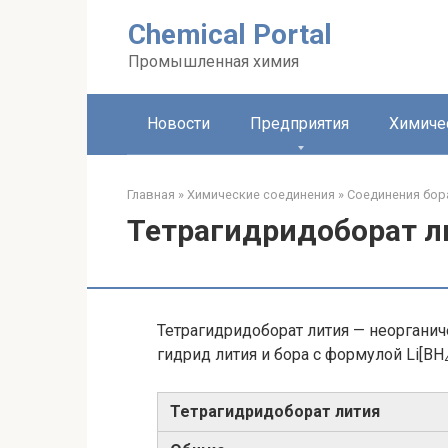
Перейти
Chemical Portal
к
контенту
Промышленная химия
Новости
Предприятия
Химиче
Главная
»
Химические соединения
»
Соединения бора
Тетрагидридоборат л
Тетрагидридоборат лития — неорган
гидрид лития и бора с формулой Li[BH
Тетрагидридоборат лития