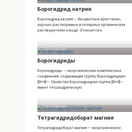
Борогидрид натрия
Борогидрид натрия — бесцветные кристаллы,
хорошо растворимые в полярных органических
растворителях и воде. Относится к
Борогидриды‎
Борогидриды
Борогидриды — неорганические комплексные
соединения, содержащие группу борогидридную
[BH4]—. Свойства Борогидридная группа [BH4]—
имеет тетраэдрическую
Борогидриды‎
Тетрагидридоборат магния
Тетрагидридоборат магния — неорганическое