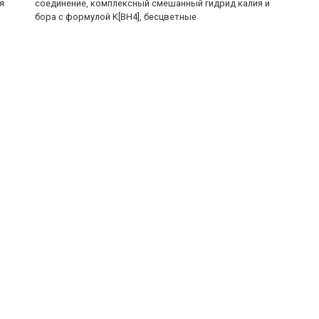
я
соединение, комплексный смешанный гидрид калия и
бора с формулой K[BH4], бесцветные