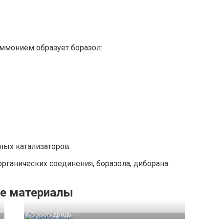
ммонием образует боразол:
ных катализаторов.
рганических соединения, боразола, диборана.
е материалы
Борогидриды‎