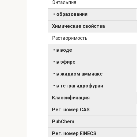
Энтальпия
• образования
Химические свойства
Растворимость
• в воде
• в эфире
• в жидком аммиаке
• в тетрагидрофуран
Классификация
Рег. номер CAS
PubChem
Рег. номер EINECS