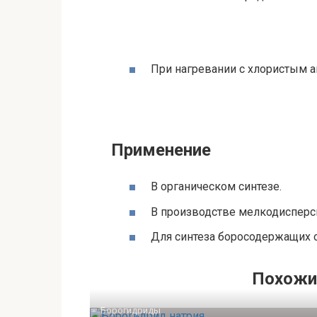
При нагревании с хлористым а
Применение
В органическом синтезе.
В производстве мелкодисперс
Для синтеза боросодержащих о
Похожи
Борогидриды‎