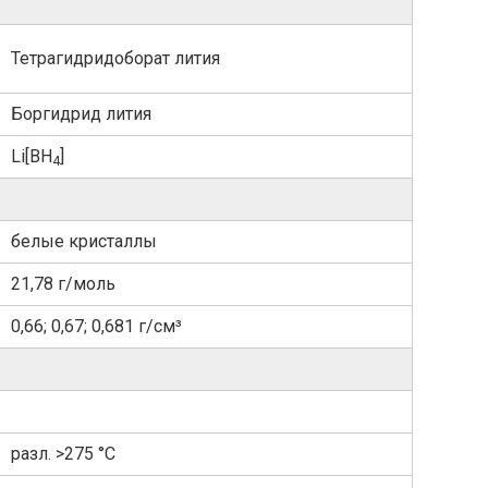
Тетрагидридоборат лития
Боргидрид лития
Li[BH
]
4
белые кристаллы
21,78 г/моль
0,66; 0,67; 0,681 г/см³
разл. >275 °C