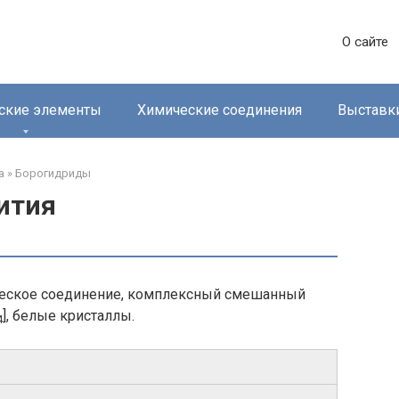
О сайте
ские элементы
Химические соединения
Выставк
‎
»
Борогидриды‎
ития
ическое соединение, комплексный смешанный
], белые кристаллы.
4