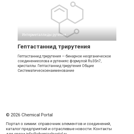
Интерметаллиды рутения‎
Гептастаннид трирутения
Гептастаннид трирутения — бинарное неорганическое
соединениеолова и рутенияс формулой Ru3Sn7,
кристаллы. Гептастаннид трирутения Общие
Систематическоенаименование
© 2026 Chemical Portal
Портал о химии: справочник элементов и соединений,
каталог предприятий и отраслевые новости. Контакты
для связи info@chemicalportal.ru.