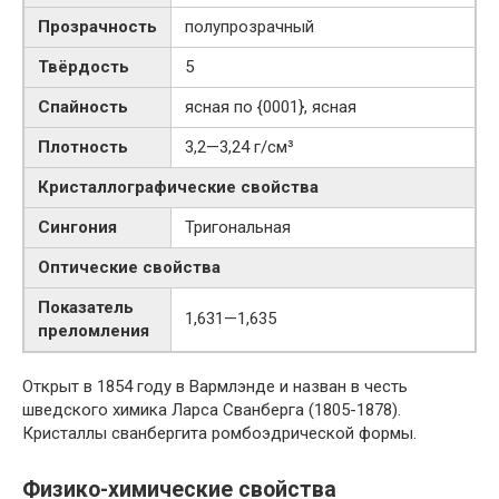
Прозрачность
полупрозрачный
Твёрдость
5
Спайность
ясная по {0001}, ясная
Плотность
3,2—3,24 г/см³
Кристаллографические свойства
Сингония
Тригональная
Оптические свойства
Показатель
1,631—1,635
преломления
Открыт в 1854 году в Вармлэнде и назван в честь
шведского химика Ларса Сванберга (1805-1878).
Кристаллы сванбергита ромбоэдрической формы.
Физико-химические свойства