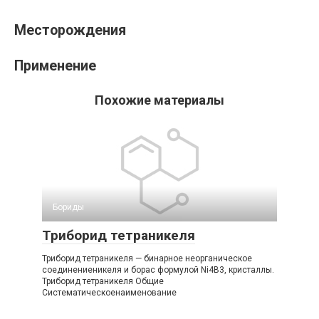
Месторождения
Применение
Похожие материалы
Бориды‎
Триборид тетраникеля
Триборид тетраникеля — бинарное неорганическое
соединениеникеля и борас формулой Ni4B3, кристаллы.
Триборид тетраникеля Общие
Систематическоенаименование