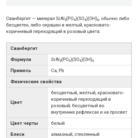
Сванбергит — минерал SrAl
(PO
)(SO
)(OH)
, обычно либо
3
4
4
6
бесцветен, либо окрашен в желтый, красновато-
коричневый переходящий в розовый цвета.
Сванбергит
Формула
SrAl
(PO
)(SO
)(OH)
3
4
4
6
Примесь
Ca, Pb
Физические свойства
бесцветный, желтый, красновато-
коричневый переходящий в
Цвет
розовый; бесцветный во
внутренних рефлексах и на просвет
Цвет черты
белый
Блеск
алмазный, стеклянный