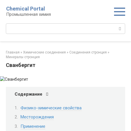
Перейти
Chemical Portal
к
Промышленная химия
контенту
Поиск:
Главная
»
Химические соединения
»
Соединения стронция‎
»
Минералы стронция‎
Сванбергит
Содержание
Физико-химические свойства
Месторождения
Применение