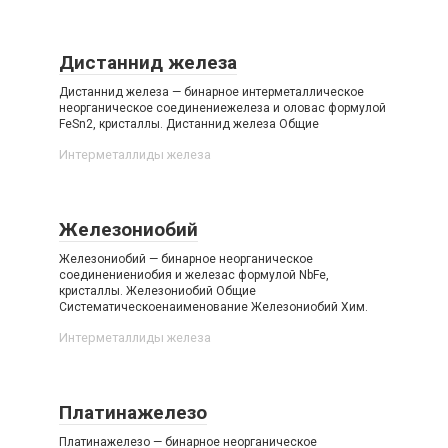
Дистаннид железа
Дистаннид железа — бинарное интерметаллическое
неорганическое соединениежелеза и оловас формулой
FeSn2, кристаллы. Дистаннид железа Общие
Интерметаллиды железа‎
Железониобий
Железониобий — бинарное неорганическое
соединениениобия и железас формулой NbFe,
кристаллы. Железониобий Общие
Систематическоенаименование Железониобий Хим.
Интерметаллиды железа‎
Платинажелезо
Платинажелезо — бинарное неорганическое