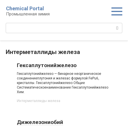
Перейти
Chemical Portal
к
Промышленная химия
контенту
Поиск:
Интерметаллиды железа‎
Гексаплутонийжелезо
Гексаплутонийжелезо — бинарное неорганическое
соединениеплутония и железас формулой FePu6,
кристаллы. Гексаплутонийжелезо Общие
Систематическоенаименование Гексаплутонийжелезо
Хим.
Интерметаллиды железа‎
Дижелезониобий