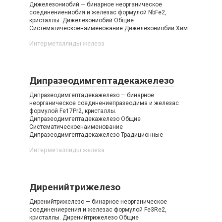
Дижелезониобий — бинарное неорганическое
соединениениобия и железас формулой NbFe2,
кристаллы. Дижелезониобий Общие
Систематическоенаименование Дижелезониобий Хим.
Интерметаллиды железа‎
Дипразеодимгептадекажелезо
Дипразеодимгептадекажелезо — бинарное
неорганическое соединениепразеодима и железас
формулой Fe17Pr2, кристаллы.
Дипразеодимгептадекажелезо Общие
Систематическоенаименование
Дипразеодимгептадекажелезо Традиционные
Интерметаллиды железа‎
Диренийтрижелезо
Диренийтрижелезо — бинарное неорганическое
соединениерения и железас формулой Fe3Re2,
кристаллы. Диренийтрижелезо Общие