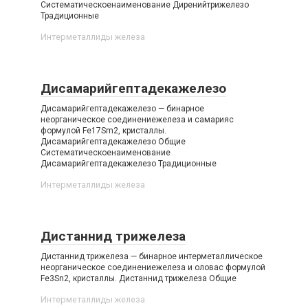
Систематическоенаименование Диренийтрижелезо
Традиционные
Интерметаллиды железа‎
Дисамарийгептадекажелезо
Дисамарийгептадекажелезо — бинарное
неорганическое соединениежелеза и самарияс
формулой Fe17Sm2, кристаллы.
Дисамарийгептадекажелезо Общие
Систематическоенаименование
Дисамарийгептадекажелезо Традиционные
Интерметаллиды железа‎
Дистаннид трижелеза
Дистаннид трижелеза — бинарное интерметаллическое
неорганическое соединениежелеза и оловас формулой
Fe3Sn2, кристаллы. Дистаннид трижелеза Общие
Интерметаллиды железа‎