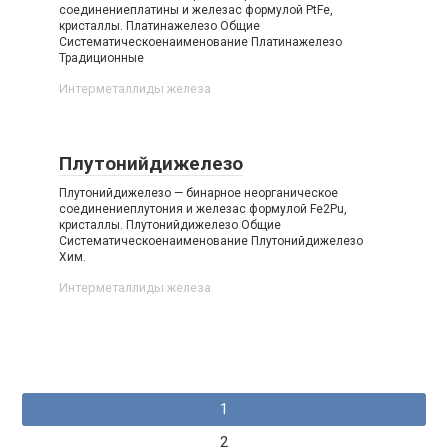
соединениеплатины и железас формулой PtFe,
кристаллы. Платинажелезо Общие
Систематическоенаименование Платинажелезо
Традиционные
Интерметаллиды железа‎
Плутонийдижелезо
Плутонийдижелезо — бинарное неорганическое
соединениеплутония и железас формулой Fe2Pu,
кристаллы. Плутонийдижелезо Общие
Систематическоенаименование Плутонийдижелезо
Хим.
Интерметаллиды железа‎
Навигация
1
по
2
записям