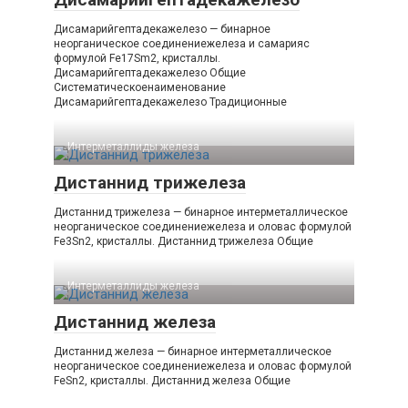
Дисамарийгептадекажелезо — бинарное
неорганическое соединениежелеза и самарияс
формулой Fe17Sm2, кристаллы.
Дисамарийгептадекажелезо Общие
Систематическоенаименование
Дисамарийгептадекажелезо Традиционные
Интерметаллиды железа‎
Дистаннид трижелеза
Дистаннид трижелеза — бинарное интерметаллическое
неорганическое соединениежелеза и оловас формулой
Fe3Sn2, кристаллы. Дистаннид трижелеза Общие
Интерметаллиды железа‎
Дистаннид железа
Дистаннид железа — бинарное интерметаллическое
неорганическое соединениежелеза и оловас формулой
FeSn2, кристаллы. Дистаннид железа Общие