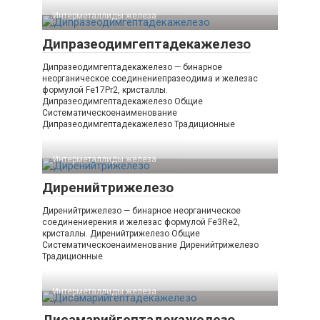
Интерметаллиды железа‎
Дипразеодимгептадекажелезо
Дипразеодимгептадекажелезо — бинарное
неорганическое соединениепразеодима и железас
формулой Fe17Pr2, кристаллы.
Дипразеодимгептадекажелезо Общие
Систематическоенаименование
Дипразеодимгептадекажелезо Традиционные
Интерметаллиды железа‎
Диренийтрижелезо
Диренийтрижелезо — бинарное неорганическое
соединениерения и железас формулой Fe3Re2,
кристаллы. Диренийтрижелезо Общие
Систематическоенаименование Диренийтрижелезо
Традиционные
Интерметаллиды железа‎
Дисамарийгептадекажелезо