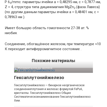
P 6
/mmc. параметры ячейки a = 0,48295 нм, c = 0,7877 нм,
3
Z = 4, структура типа дицинкмагния MgZn
(фаза Лавеса)
2
(по другим данным параметры ячейки a = 0,48401 нм, c =
0,78963 нм ).
Имеет большую область гомогенности 27-38 ат. %
ниобия.
Соединение, обогащённое железом, при температуре ≈10
К переходит антиферромагнитное состояние .
Похожие материалы
Интерметаллиды железа‎
Гексаплутонийжелезо
Гексаплутонийжелезо — бинарное неорганическое
соединениеплутония и железас формулой FePu6,
кристаллы. Гексаплутонийжелезо Общие
Систематическоенаименование Гексаплутонийжелезо
Хим.