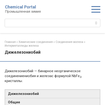
Перейти
Chemical Portal
к
Промышленная химия
контенту
Поиск:
Главная
»
Химические соединения
»
Соединения железа‎
»
Интерметаллиды железа‎
Дижелезониобий
Дижелезониобий — бинарное неорганическое
соединениениобия и железас формулой NbFe
,
2
кристаллы.
Дижелезониобий
Общие