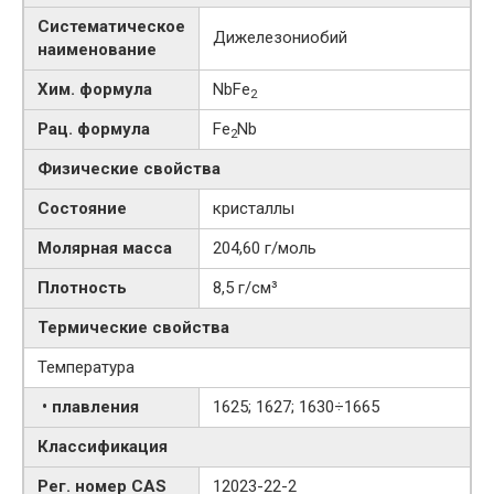
Систематическое
Дижелезониобий
наименование
Хим. формула
NbFe
2
Рац. формула
Fe
Nb
2
Физические свойства
Состояние
кристаллы
Молярная масса
204,60 г/моль
Плотность
8,5 г/см³
Термические свойства
Температура
• плавления
1625; 1627; 1630÷1665
Классификация
Рег. номер CAS
12023-22-2