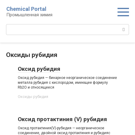
Перейти
Chemical Portal
к
Промышленная химия
контенту
Поиск:
Оксиды рубидия‎
Оксид рубидия
Оксид рубидия — бинарное неорганическое соединение
металла рубидия с кислородом, имеющее формулу
Rb2O и относящееся
Оксиды рубидия‎
Оксид протактиния (V) рубидия
Оксид протактиния(V)-рубидия — неорганическое
соединение, двойной оксид протактиния и рубидияс