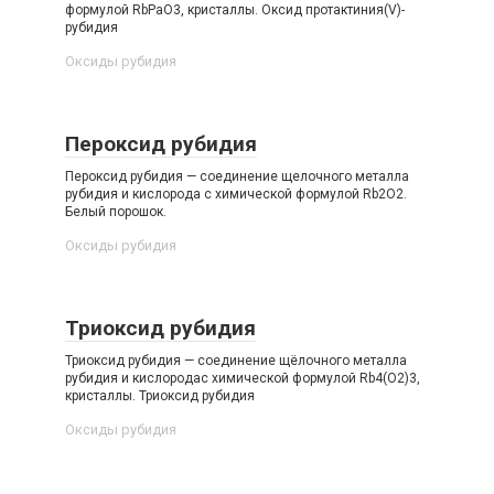
формулой RbPaO3, кристаллы. Оксид протактиния​(V)​-​
рубидия
Оксиды рубидия‎
Пероксид рубидия
Пероксид рубидия — соединение щелочного металла
рубидия и кислорода с химической формулой Rb2O2.
Белый порошок.
Оксиды рубидия‎
Триоксид рубидия
Триоксид рубидия — соединение щёлочного металла
рубидия и кислородас химической формулой Rb4(O2)3,
кристаллы. Триоксид рубидия
Оксиды рубидия‎