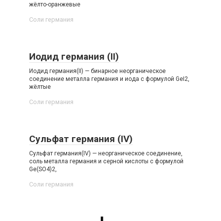
жёлто-оранжевые
Соли германия‎
Иодид германия (II)
Иодид германия(II) — бинарное неорганическое
соединение металла германия и иода с формулой GeI2,
жёлтые
Соли германия‎
Сульфат германия (IV)
Сульфат германия(IV) — неорганическое соединение,
соль металла германия и серной кислоты с формулой
Ge(SO4)2,
Соли германия‎