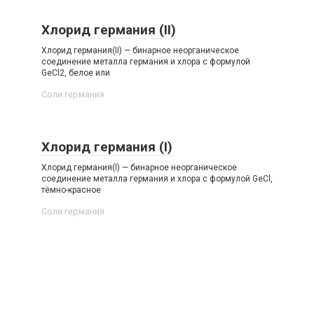
Хлорид германия (II)
Хлорид германия(II) — бинарное неорганическое
соединение металла германия и хлора с формулой
GeCl2, белое или
Соли германия‎
Хлорид германия (I)
Хлорид германия(I) — бинарное неорганическое
соединение металла германия и хлора с формулой GeCl,
тёмно-красное
Соли германия‎