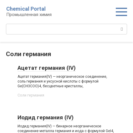
Перейти
Chemical Portal
к
Промышленная химия
контенту
Поиск:
Соли германия‎
Ацетат германия (IV)
Ацетат германия(IV) — неорганическое соединение,
соль германия и уксусной кислоты с формулой
Ge(CH3COO)4, бесцветные кристаллы,
Соли германия‎
Иодид германия (IV)
Иодид германия(IV) — бинарное неорганическое
соединение металла германия и иода с формулой GeI4,