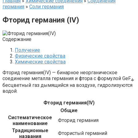
Главная
»
Химические соединения
»
Соединения
германия‎
»
Соли германия‎
Фторид германия (IV)
Содержание
Получение
Физические свойства
Химические свойства
Фторид германия(IV) — бинарное неорганическое
соединение металла германия и фтора с формулой GeF
,
4
бесцветный газ дымящийся на воздухе, гидролизуются
водой.
Фторид германия​(IV)​
Общие
Систематическое
Фторид германия
наименование
Традиционные
Фтористый германий
названия