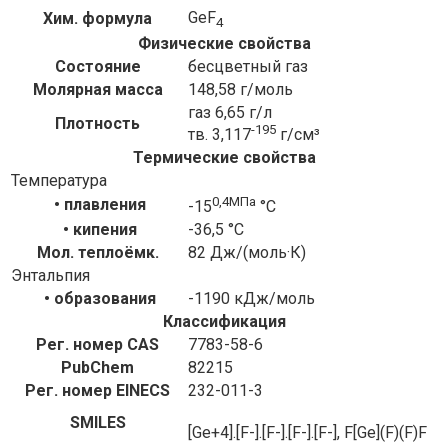
GeF
Хим. формула
4
Физические свойства
Состояние
бесцветный газ
Молярная масса
148,58 г/моль
газ 6,65 г/л
Плотность
-195
тв. 3,117
г/см³
Термические свойства
Температура
0,4МПа
• плавления
-15
°C
• кипения
-36,5 °C
Мол. теплоёмк.
82 Дж/(моль·К)
Энтальпия
• образования
-1190 кДж/моль
Классификация
Рег. номер CAS
7783-58-6
PubChem
82215
Рег. номер EINECS
232-011-3
SMILES
[Ge+4].[F-].[F-].[F-].[F-], F[Ge](F)(F)F