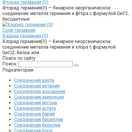
Фторид германия (II)
Фторид германия(II) — бинарное неорганическое
соединение металла германия и фтора с формулой GeF2,
бесцветные
Соли германия‎
Хлорид германия (II)
Хлорид германия(II) — бинарное неорганическое
соединение металла германия и хлора с формулой
GeCl2, белое или
Поиск по сайту
Поиск:
Подкатегории
Соединения азота
Соединения актиния
Соединения алюминия‎
Соединения америция‎
Соединения аргона‎
Соединения астата‎
Соединения бария
Соединения бериллия‎
Соединения берклия
Соединения бора‎