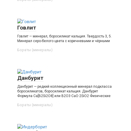
Говлит
Говлит — минерал, боросиликат кальция. Твердость 3, 5.
Минерал серо-белого цвета с коричневыми и чёрными
Бораты (минералы)‎
Данбурит
Данбурит — редкий коллекционный минерал подкласса
боросиликатов, боросиликат кальция. Данбурит
Формула Ca[B2Si2O8] или B2O3·CaO·2SiO2 Физические
Бораты (минералы)‎