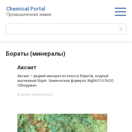
Перейти
Chemical Portal
к
Промышленная химия
контенту
Поиск:
Бораты (минералы)‎
Аксаит
Аксаит — редкий минерал из класса боратов, водный
магниевый борат. Химическая формула: МgB6O10·5H2O.
Обнаружен
Бораты (минералы)‎