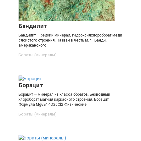
Бандилит
Бандилит — редкий минерал, гидроксилхлороборат меди
слоистого строения. Назван в честь М. Ч. Банди,
американского
Бораты (минералы)‎
Борацит
Борацит — минерал из класса боратов. Безводный
хлороборат магния каркасного строения. Борацит
Формула Mg6B14O26Cl2 Физические
Бораты (минералы)‎