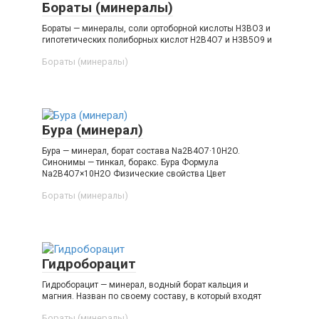
Бораты (минералы)
Бораты — минералы, соли ортоборной кислоты Н3ВО3 и
гипотетических полиборных кислот Н2В4О7 и Н3В5О9 и
Бораты (минералы)‎
Бура (минерал)
Бура — минерал, борат состава Na2B4O7·10H2O.
Синонимы — тинкал, боракс. Бура Формула
Na2B4O7×10H2O Физические свойства Цвет
Бораты (минералы)‎
Гидроборацит
Гидроборацит — минерал, водный борат кальция и
магния. Назван по своему составу, в который входят
Бораты (минералы)‎