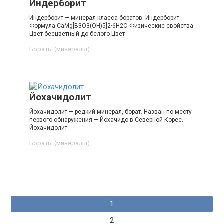
Индерборит
Индерборит — минерал класса боратов. Индерборит
Формула CaMg[B3O3(OH)5]2·6H2O Физические свойства
Цвет бесцветный до белого Цвет
Бораты (минералы)‎
Йохачидолит
Йохачидолит — редкий минерал, борат. Назван по месту
первого обнаружения — Йохачидо в Северной Корее.
Йохачидолит
Бораты (минералы)‎
Навигация
1
по
2
записям