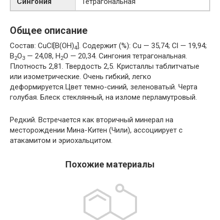
Сингония
Тетрагональная
Общее описание
Состав: CuCl[B(OH)
]. Содержит (%): Cu — 35,74; Cl — 19,94;
4
B
О
— 24,08, Н
О — 20,34. Сингония тетрагональная.
2
3
2
Плотность 2,81. Твердость 2,5. Кристаллы таблитчатые
или изометрические. Очень гибкий, легко
деформируется.Цвет темно-синий, зеленоватый. Черта
голубая. Блеск стеклянный, на изломе перламутровый.
Редкий. Встречается как вторичный минерал на
месторождении Мина-Китен (Чили), ассоциирует с
атакамитом и эриохальцитом.
Похожие материалы