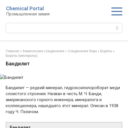
Перейти
Chemical Portal
к
Промышленная химия
контенту
Поиск:
Главная
»
Химические соединения
»
Соединения бора‎
»
Бораты
»
Бораты (минералы)‎
Бандилит
Бандилит — редкий минерал, гидроксилхлороборат меди
слоистого строения. Назван в честь М. Ч. Банди,
американского горного инженера, минералога и
коллекционера, нашедшего этот минерал. Описан в 1938
году Ч. Пэлачом.
Бандилит