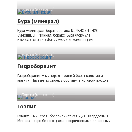
Бораты (минералы)‎
Бура (минерал)
Бура — минерал, борат состава Na2B4O7·10H2O.
Синонимы — тинкал, боракс. Бура Формула
Na2B4O7×10H2O Физические свойства Цвет
Бораты (минералы)‎
Гидроборацит
Гидроборацит — минерал, водный борат кальция и
магния. Назван по своему составу, в который входят
Бораты (минералы)‎
Говлит
Говлит — минерал, боросиликат кальция. Твердость 3, 5.
Минерал серо-белого цвета с коричневыми и чёрными