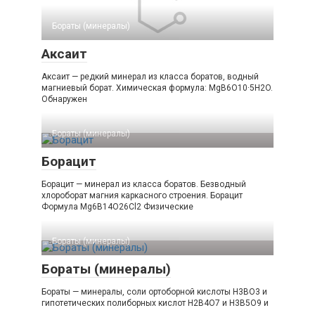
Бораты (минералы)‎
Аксаит
Аксаит — редкий минерал из класса боратов, водный
магниевый борат. Химическая формула: МgB6O10·5H2O.
Обнаружен
Бораты (минералы)‎
Борацит
Борацит — минерал из класса боратов. Безводный
хлороборат магния каркасного строения. Борацит
Формула Mg6B14O26Cl2 Физические
Бораты (минералы)‎
Бораты (минералы)
Бораты — минералы, соли ортоборной кислоты Н3ВО3 и
гипотетических полиборных кислот Н2В4О7 и Н3В5О9 и