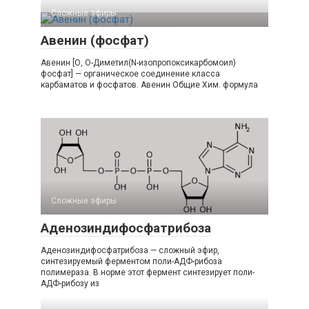
Сложные эфиры‎
Авенин (фосфат)
Авенин [О, О-Диметил(N-изопропоксикарбомоил)
фосфат] — органическое соединение класса
карбаматов и фосфатов. Авенин Общие Хим. формула
Сложные эфиры‎
Аденозиндифосфатрибоза
Аденозиндифосфатрибоза — сложный эфир,
синтезируемый ферментом поли-АДФ-рибоза
полимераза. В норме этот фермент синтезирует поли-
АДФ-рибозу из