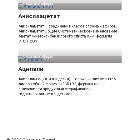
Сложные эфиры‎
Анисилацетат
Анисилацетат — соединение класса сложных эфиров.
Анисилацетат Общие Систематическоенаименование
Ацетат 4-​метоксибензилового спирта Хим. формула
C10H12O3
Сложные эфиры‎
Ацилали
Ацилали»>ацил- и альдегид) — сложные диэфиры гем-
диолов общей формулы2CR1R2, формально
являющиеся продуктами этерификации
гидратированных альдегидов