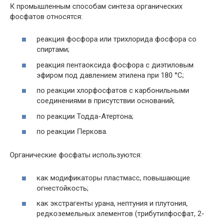
К промышленным способам синтеза органических
фосфатов относятся:
реакция фосфора или трихлорида фосфора со
спиртами;
реакция пентаоксида фосфора с диэтиловым
эфиром под давлением этилена при 180 °C;
по реакции хлорфосфатов с карбонильными
соединениями в присутствии оснований;
по реакции Тодда-Атертона;
по реакции Перкова.
Органические фосфаты используются:
как модификаторы пластмасс, повышающие
огнестойкость;
как экстрагенты урана, нептуния и плутония,
редкоземельных элементов (трибутилфосфат, 2-