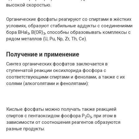
высокой скоростью.
Органические фосфаты реагируют со спиртами в жёстких
условиях, образуют стабильные аддукты с соединениями
бора BHal
, B(OR)
, способны образовывать комплексы с
3
3
рядом металлов (U, Pu, Np, Zr, Th, Ce).
Получение и применение
Синтез органических фосфатов заключается в
ступенчатой реакции оксихлорида фосфора с
соответствующими спиртами и фенолами, а также с их
солями (алкоголятами и фенолятами):
Кислые фосфаты можно получать также реакцией
спиртов с пентаоксидом фосфора P
O
, при этом в
2
5
зависимости от соотношения реагентов образуются
разные продукты.