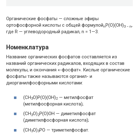
Органические фосфаты — сложные эфиры
ортофосфорной кислоты с общей формулой
P(O)(OH)
,
n
3 − n
где R — углеводородный радикал, n = 1—3.
Номенклатура
Название органических фосфатов составляется из
названий органических радикалов, входящих в состав
молекулы, и окончания «-фосфат». Кислые органические
фосфаты также называются органил- и
диорганилфосфорными кислотами:
(CH
O)P(O)(OH)
— метилфосфат
3
2
(метилфосфорная кислота);
(CH
O)
P(O)OH — диметилфосфат
3
2
(диметилфосфорная кислота);
(CH
O)
PO — триметилфосфат.
3
3