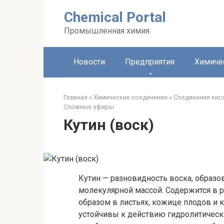
Перейти
Chemical Portal
к
контенту
Промышленная химия
Новости
Предприятия
Химиче
Главная
»
Химические соединения
»
Соединения кис
Сложные эфиры‎
Кутин (воск)
Кутин — разновидность воска, образ
молекулярной массой. Содержится в 
образом в листьях, кожице плодов и к
устойчивы к действию гидролитическ