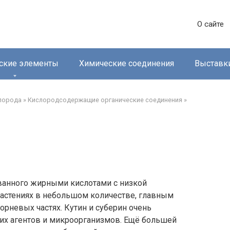
О сайте
ские элементы
Химические соединения
Выставк
лорода‎
»
Кислородсодержащие органические соединения‎
»
ованного жирными кислотами с низкой
растениях в небольшом количестве, главным
орневых частях. Кутин и суберин очень
их агентов и микроорганизмов. Ещё большей