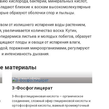
вию кислорода, бактерий, минеральных кислот,
обладают близкие к воскам высокомолекулярные
торые образуют оболочки спор и пыльцы.
твом от излишнего испарения воды растением,
, увеличивается количество воска. Кутин,
пидермиса листьев и молодых побегов, образует
щищают плоды и овощи от испарения влаги,
одой, поражения микроорганизмами, регулируют
 и интенсивность дыхания.
е материалы
Сложные эфиры‎
3-Фосфоглицерат
3-Фосфоглицериновая кислота — органическое
и
соединение, сложный эфир глицериновой кислоты и
ортофосфорной кислоты, важный промежуточный