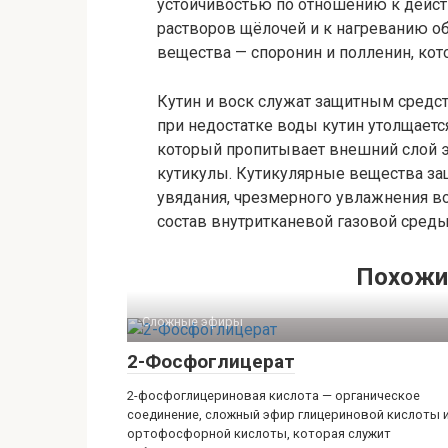
устойчивостью по отношению к дейст
растворов щёлочей и к нагреванию 
вещества — споронин и полленин, ко
Кутин и воск служат защитным средс
при недостатке воды кутин утолщается
который пропитывает внешний слой э
кутикулы. Кутикулярные вещества за
увядания, чрезмерного увлажнения в
состав внутритканевой газовой среды
Похожи
Сложные эфиры‎
2-Фосфоглицерат
2-фосфоглицериновая кислота — органическое
соединение, сложный эфир глицериновой кислоты 
ортофосфорной кислоты, которая служит