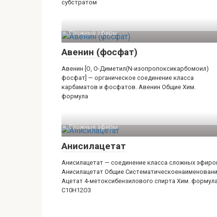
субстратом
Сложные эфиры‎
Авенин (фосфат)
Авенин [О, О-Диметил(N-изопропоксикарбомоил)
фосфат] — органическое соединение класса
карбаматов и фосфатов. Авенин Общие Хим.
формула
Сложные эфиры‎
Анисилацетат
Анисилацетат — соединение класса сложных эфиро
Анисилацетат Общие Систематическоенаименован
Ацетат 4-​метоксибензилового спирта Хим. формул
C10H12O3