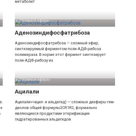
метаболит
Сложные эфиры‎
Аденозиндифосфатрибоза
Аденозиндифосфатрибоза — сложный эфир,
синтезируемый ферментом поли-АДФ-рибоза
полимераза. В норме этот фермент синтезирует
поли-АДФ-рибозу из
Сложные эфиры‎
Ацилали
в.
Ацилали»>ацил- и альдегид) — сложные диэфиры гем-
ие
диолов общей формулы2CR1R2, формально
а
являющиеся продуктами этерификации
гидратированных альдегидов