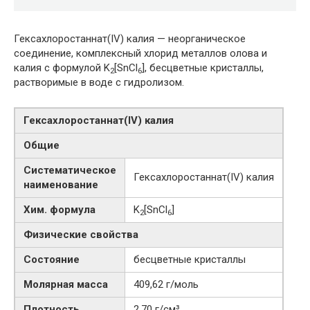
Гексахлоростаннат(IV) калия — неорганическое
соединение, комплексный хлорид металлов олова и
калия с формулой K
[SnCl
], бесцветные кристаллы,
2
6
растворимые в воде с гидролизом.
Гексахлоростаннат​(IV)​ калия
Общие
Систематическое
Гексахлоростаннат​(IV)​ калия
наименование
Хим. формула
K
[SnCl
]
2
6
Физические свойства
Состояние
бесцветные кристаллы
Молярная масса
409,62 г/моль
Плотность
2,70 г/см³