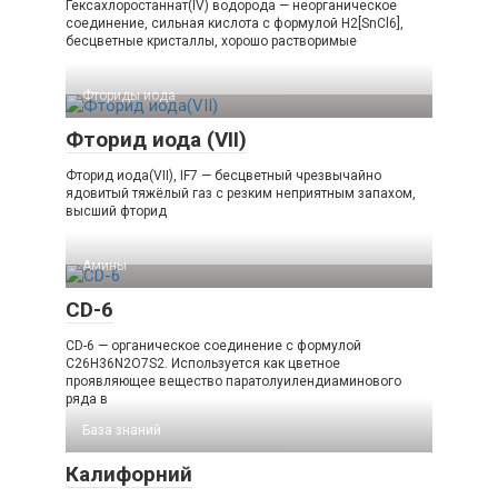
Гексахлоростаннат(IV) водорода — неорганическое
соединение, сильная кислота с формулой H2[SnCl6],
бесцветные кристаллы, хорошо растворимые
Фториды иода‎
Фторид иода (VII)
Фторид иода(VII), IF7 — бесцветный чрезвычайно
ядовитый тяжёлый газ с резким неприятным запахом,
высший фторид
Амины‎
CD-6
CD-6 — органическое соединение с формулой
C26H36N2O7S2. Используется как цветное
проявляющее вещество паратолуилендиаминового
ряда в
База знаний
Калифорний