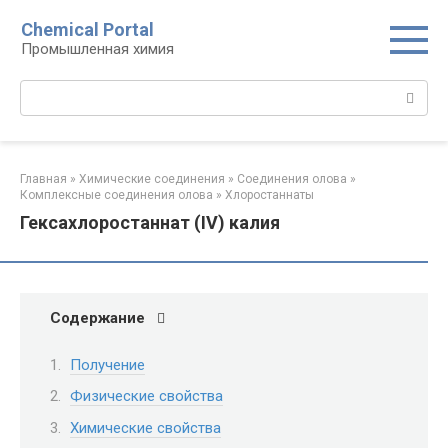
Перейти
Chemical Portal
к
Промышленная химия
контенту
Поиск:
Главная
»
Химические соединения
»
Соединения олова‎
»
Комплексные соединения олова‎
»
Хлоростаннаты‎
Гексахлоростаннат (IV) калия
Содержание
Получение
Физические свойства
Химические свойства