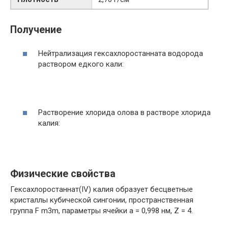
Получение
Нейтрализация гексахлоростанната водорода
раствором едкого кали:
Растворение хлорида олова в растворе хлорида
калия:
Физические свойства
Гексахлоростаннат(IV) калия образует бесцветные
кристаллы кубической сингонии, пространственная
группа F m3m, параметры ячейки a = 0,998 нм, Z = 4.