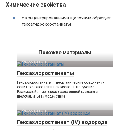
Химические свойства
с концентрированными щелочами образует
гексагидроксостаннаты:
Похожие материалы
Хлоростаннаты‎
Гексахлоростаннаты
Гексахлоростаннаты — неорганические соединения,
соли гексахлооловянной кислоты. Получение
Взаимодействие гексахлооловянной кислоты с
щелочами: Взаимодействие
Хлоростаннаты‎
Гексахлоростаннат (IV) водорода