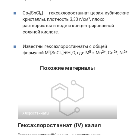
Cs
[SnCl
] — гексахлоростаннат цезия, кубические
2
6
кристаллы, плотность 3,33 г/см³, плохо
растворяются в воде и концентрированной
соляной кислоте.
Известны гексахлоростаннаты с общей
II
II
2+
2+
2+
формулой M
[SnCl
]•6H
O, где M
= Mn
, Co
, Ni
.
6
2
Похожие материалы
Хлоростаннаты‎
Гексахлоростаннат (IV) калия