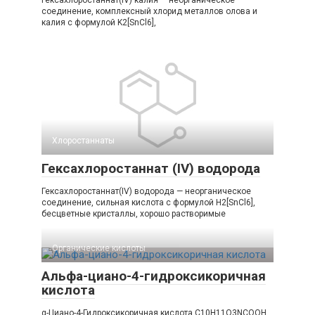
Гексахлоростаннат(IV) калия — неорганическое
соединение, комплексный хлорид металлов олова и
калия с формулой K2[SnCl6],
Хлоростаннаты‎
Гексахлоростаннат (IV) водорода
Гексахлоростаннат(IV) водорода — неорганическое
соединение, сильная кислота с формулой H2[SnCl6],
бесцветные кристаллы, хорошо растворимые
Органические кислоты‎
Альфа-циано-4-гидроксикоричная
кислота
α-Циано-4-Гидроксикоричная кислота C10H11O3NСООН