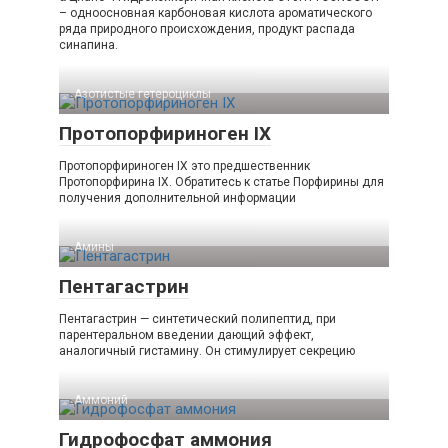
– одноосновная карбоновая кислота ароматического
ряда природного происхождения, продукт распада
синапина.
Азотистые гетероциклы‎
Протопорфириноген IX
Протопорфириноген IX это предшественник
Протопорфирина IX. Обратитесь к статье Порфирины для
получения дополнительной информации
Амины‎
Пентагастрин
Пентагастрин — синтетический полипептид, при
парентеральном введении дающий эффект,
аналогичный гистамину. Он стимулирует секрецию
Аммоний‎
Гидрофосфат аммония