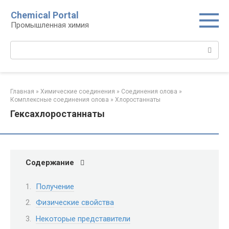
Перейти
Chemical Portal
к
Промышленная химия
контенту
Поиск:
Главная
»
Химические соединения
»
Соединения олова‎
»
Комплексные соединения олова‎
»
Хлоростаннаты‎
Гексахлоростаннаты
Содержание
Получение
Физические свойства
Некоторые представители