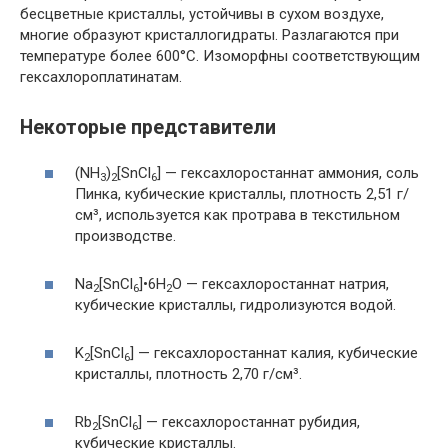
бесцветные кристаллы, устойчивы в сухом воздухе,
многие образуют кристаллогидраты. Разлагаются при
температуре более 600°С. Изоморфны соответствующим
гексахлороплатинатам.
Некоторые представители
(NH
)
[SnCl
] — гексахлоростаннат аммония, соль
3
2
6
Пинка, кубические кристаллы, плотность 2,51 г/
см³, используется как протрава в текстильном
производстве.
Na
[SnCl
]•6H
O — гексахлоростаннат натрия,
2
6
2
кубические кристаллы, гидролизуются водой.
K
[SnCl
] — гексахлоростаннат калия, кубические
2
6
кристаллы, плотность 2,70 г/см³.
Rb
[SnCl
] — гексахлоростаннат рубидия,
2
6
кубические кристаллы.