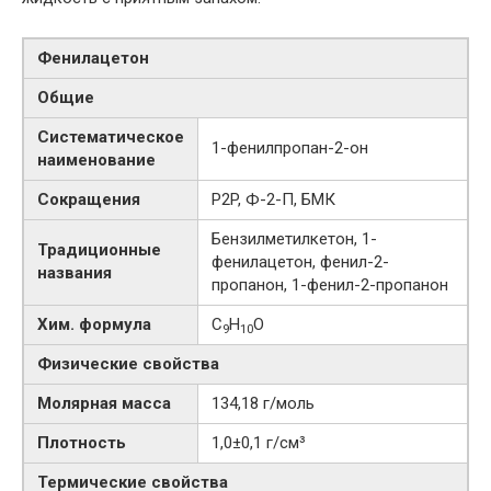
Фенилацетон
Общие
Систематическое
1-​фенилпропан-​2-​он
наименование
Сокращения
P2P, Ф-2-П, БМК
Бензилметилкетон, 1-
Традиционные
фенилацетон, фенил-2-
названия
пропанон, 1-фенил-2-пропанон
Хим. формула
C
H
O
9
10
Физические свойства
Молярная масса
134,18 г/моль
Плотность
1,0±0,1 г/см³
Термические свойства