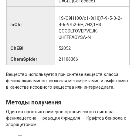
O=C(C)Cc1ccccc1
1S/C9H10O/c1-8(10)7-9-5-3-2-
InChI
4-6-9/h2-6H,7H2,1H3
QCCDLTOVEPVEJK-
UHFFFAOYSA-N
ChEBI
52052
ChemSpider
21106366
Вещество используется при синтезе веществ класса
фенилалкиламинов, включая метамфетамин и амфетамин
в качестве исходного вещества или интермедиата.
Методы получения
Один из простых примеров органического синтеза
фенилацетона — реакция Фриделя — Крафтса бензола с
хлорацетоном.