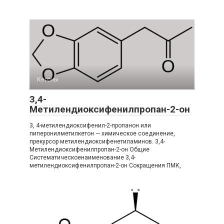
Кетоны
3,4-
Метилендиоксифенилпропан-2-он
3, 4-метилендиоксифенил-2-пропанон или
пиперонилметилкетон — химическое соединение,
прекурсор метилендиоксифенетиламинов. 3,4-​
Метилендиоксифенилпропан-​2-​он Общие
Систематическоенаименование 3,4-​
метилендиоксифенилпропан-​2-​он Сокращения ПМК,