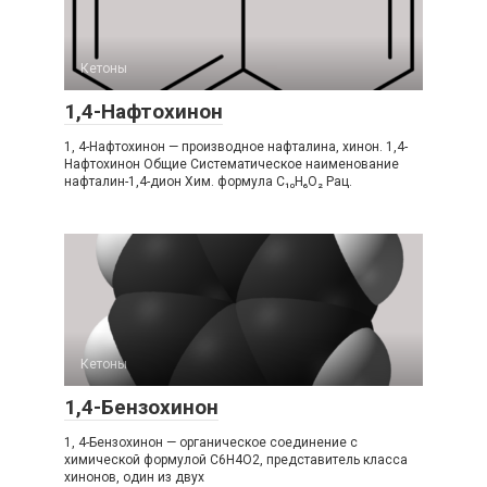
Кетоны
1,4-Нафтохинон
1, 4-Нафтохинон — производное нафталина, хинон. 1,4-
Нафтохинон Общие Систематическое наименование
нафталин-1,4-дион Хим. формула C₁₀H₆O₂ Рац.
Кетоны
1,4-Бензохинон
1, 4-Бензохинон — органическое соединение с
химической формулой C6H4O2, представитель класса
хинонов, один из двух