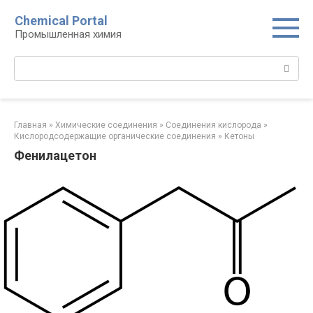
Перейти
Chemical Portal
к
Промышленная химия
контенту
Поиск:
Главная
»
Химические соединения
»
Соединения кислорода‎
»
Кислородсодержащие органические соединения‎
»
Кетоны
Фенилацетон