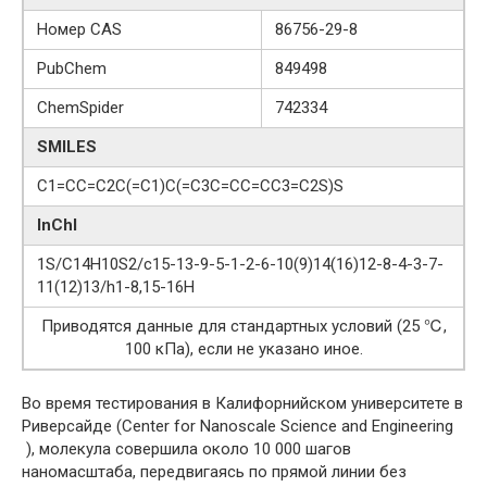
Номер CAS
86756-29-8
PubChem
849498
ChemSpider
742334
SMILES
C1=CC=C2C(=C1)C(=C3C=CC=CC3=C2S)S
InChI
1S/C14H10S2/c15-13-9-5-1-2-6-10(9)14(16)12-8-4-3-7-
11(12)13/h1-8,15-16H
Приводятся данные для стандартных условий (25 ℃,
100 кПа), если не указано иное.
Во время тестирования в Калифорнийском университете в
Риверсайде (Center for Nanoscale Science and Engineering
), молекула совершила около 10 000 шагов
наномасштаба, передвигаясь по прямой линии без