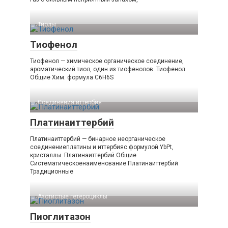
Тиолы‎
Тиофенол
Тиофенол — химическое органическое соединение,
ароматический тиол, один из тиофенолов. Тиофенол
Общие Хим. формула C6H6S
Соединения иттербия‎
Платинаиттербий
Платинаиттербий — бинарное неорганическое
соединениеплатины и иттербияс формулой YbPt,
кристаллы. Платинаиттербий Общие
Систематическоенаименование Платинаиттербий
Традиционные
Азотистые гетероциклы‎
Пиоглитазон