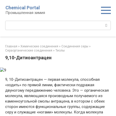
Перейти
Chemical Portal
к
Промышленная химия
контенту
Поиск:
Главная
»
Химические соединения
»
Соединения серы‎
»
Сераорганические соединения‎
»
Тиолы‎
9,10-Дитиоантрацен
9, 10-Дитиоантрацен — первая молекула, способная
«ходить» по прямой линии, фактически подражая
двуногому передвижению человека. Это — органическая
молекула, являющаяся производным получаемого из
каменноугольной смолы антрацена, в котором с обеих
сторон имеются функциональные группы, содержащие
серу и служащие «ногами» молекулы. Когда молекула