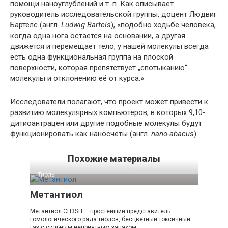
помощи наноуглублений и т. п. Как описывает
руководитель исследовательской группы, доцент Людвиг
Бартелс (англ.
Ludwig Bartels
), «подобно ходьбе человека,
когда одна нога остаётся на основании, а другая
движется и перемещает тело, у нашей молекулы всегда
есть одна функциональная группа на плоской
поверхности, которая препятствует „спотыканию“
молекулы и отклонению её от курса.»
Исследователи полагают, что проект может привести к
развитию молекулярных компьютеров, в которых 9,10-
дитиоантрацен или другие подобные молекулы будут
функционировать как наносчёты (англ.
nano-abacus
).
Похожие материалы
Тиолы‎
Метантиол
Метантиол CH3SH — простейший представитель
гомологического ряда тиолов, бесцветный токсичный
газ с сильным неприятным запахом,