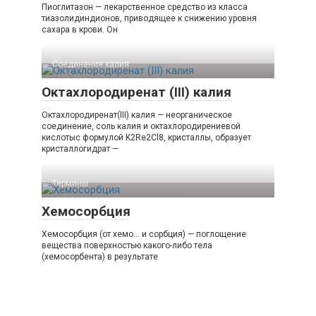
Пиоглитазон — лекарственное средство из класса
тиазолидиндионов, приводящее к снижению уровня
сахара в крови. Он
Соединения калия‎
Октахлородиренат (III) калия
Октахлородиренат(III) калия — неорганическое
соединение, соль калия и октахлородирениевой
кислотыс формулой K2Re2Cl8, кристаллы, образует
кристаллогидрат —
Термины
Хемосорбция
Хемосорбция (от хемо… и сорбция) — поглощение
вещества поверхностью какого-либо тела
(хемосорбента) в результате