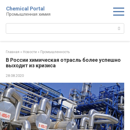
Перейти
Chemical Portal
к
Промышленная химия
контенту
Поиск:
Главная
»
Новости
»
Промышленность
В России химическая отрасль более успешно
выходит из кризиса
28.08.2020