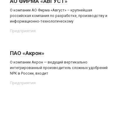
АО ФИРМА «АВГУСТ»
О компании АО Фирма «Август» – крупнейшая
российская компания по разработке, производству и
информационно-технологическому
Предприятия
ПАО «Акрон»
О компании Акрон — ведущий вертикально
интегрированный производитель сложных удобрений
NPK в России, входит
Предприятия