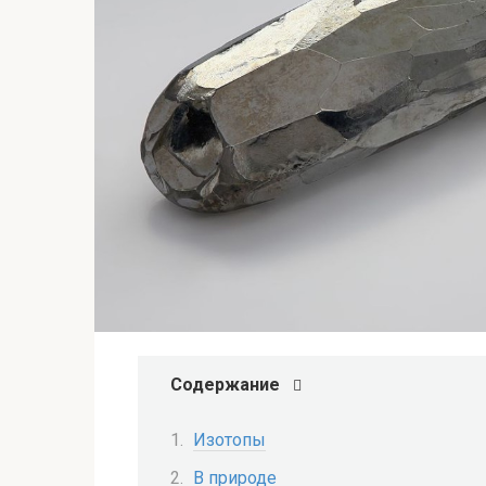
Содержание
Изотопы
В природе