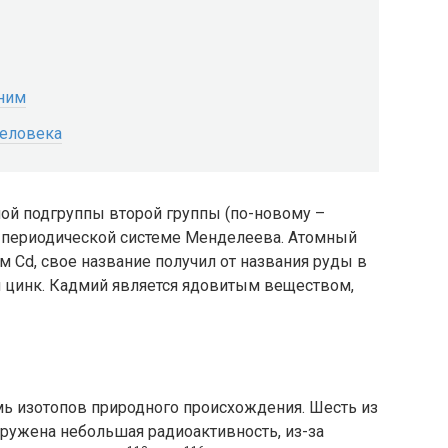
еним
человека
ой подгруппы второй группы (по-новому –
в периодической системе Менделеева. Атомный
ом Cd, свое название получил от названия руды в
и цинк. Кадмий является ядовитым веществом,
ь изотопов природного происхождения. Шесть из
наружена небольшая радиоактивность, из-за