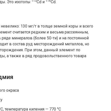
113
116
ады. Это изотопы
Cd и
Cd.
невелико: 130 мг/т в толще земной коры и всего
лемент считается редким и весьма рассеянным,
 ряде минералов (более 50-ти) и на постоянной
одит в состав руд месторождений металлов, но
торождения. При этом, данный элемент по
ды, а также в ряд продовольственного товара
адмия
ого окраса
ку
C, температура кипения — 770 °C