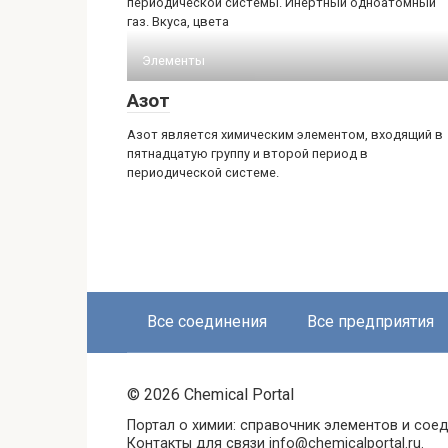
периодической системы. Инертный одноатомный
газ. Вкуса, цвета
Элементы
Азот
Азот является химическим элементом, входящий в
пятнадцатую группу и второй период в
периодической системе.
Все соединения
Все предприятия
© 2026 Chemical Portal
Портал о химии: справочник элементов и соед
Контакты для связи info@chemicalportal.ru.