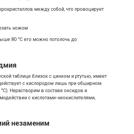
крокристаллов между собой, что провоцирует
резать ножом
ыше 80 °C его можно потолочь до
адмия
ской таблице близок с цинком и ртутью, имеет
действует с кислородом лишь при обширном
 °C). Нерастворим в составе оксидов и
имодействии с кислотами-неокислителями,
мий незаменим