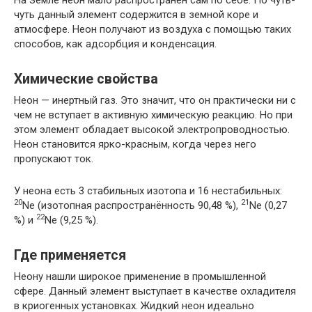
На Земле неон мало распространён сам по себе. По чуть-
чуть данный элемент содержится в земной коре и
атмосфере. Неон получают из воздуха с помощью таких
способов, как адсорбция и конденсация.
Химические свойства
Неон — инертный газ. Это значит, что он практически ни с
чем не вступает в активную химическую реакцию. Но при
этом элемент обладает высокой электропроводностью.
Неон становится ярко-красным, когда через него
пропускают ток.
У неона есть 3 стабильных изотопа и 16 нестабильных:
20
21
Ne (изотопная распространённость 90,48 %),
Ne (0,27
22
%) и
Ne (9,25 %).
Где применяется
Неону нашли широкое применение в промышленной
сфере. Данный элемент выступает в качестве охладителя
в криогенных установках. Жидкий неон идеально