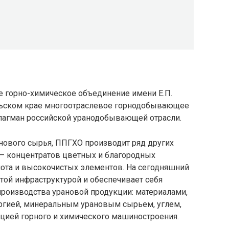
 горно-химическое объединение имени Е.П.
льском крае многоотраслевое горнодобывающее
лагман российской уранодобывающей отрасли.
нового сырья, ППГХО производит ряд других
— концентратов цветных и благородных
лота и высокочистых элементов. На сегодняшний
той инфраструктурой и обеспечивает себя
роизводства урановой продукции: материалами,
ргией, минеральным урановым сырьем, углем,
кцией горного и химического машиностроения.