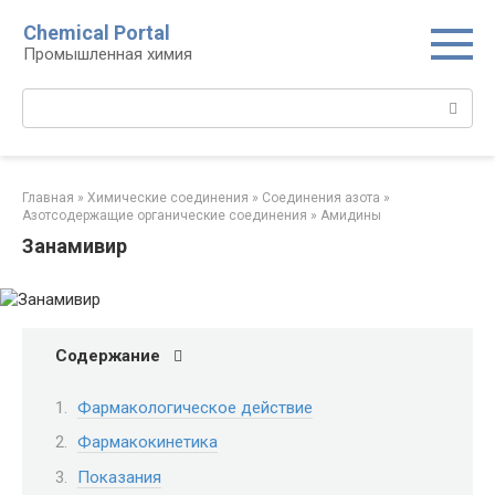
Перейти
Chemical Portal
к
Промышленная химия
контенту
Поиск:
Главная
»
Химические соединения
»
Соединения азота
»
Азотсодержащие органические соединения
»
Амидины‎
Занамивир
Содержание
Фармакологическое действие
Фармакокинетика
Показания