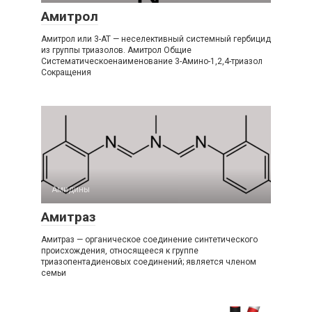
Амитрол
Амитрол или 3-АТ — неселективный системный гербицид
из группы триазолов. Амитрол Общие
Систематическоенаименование 3-​Амино-​1,2,4-​триазол
Сокращения
Амидины‎
Амитраз
Амитраз — органическое соединение синтетического
происхождения, относящееся к группе
триазопентадиеновых соединений; является членом
семьи