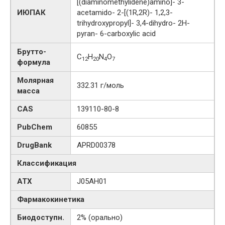
[(diaminomethylidene)amino]- 3-
ИЮПАК
acetamido- 2-[(1R,2R)- 1,2,3-
trihydroxypropyl]- 3,4-dihydro- 2H-
pyran- 6-carboxylic acid
Брутто-
C
H
N
O
12
20
4
7
формула
Молярная
332.31 г/моль
масса
CAS
139110-80-8
PubChem
60855
DrugBank
APRD00378
Классификация
АТХ
J05AH01
Фармакокинетика
Биодоступн.
2% (орально)