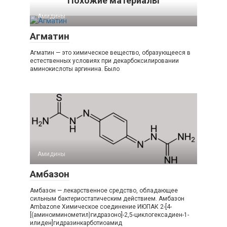
Похожие материалы
Амидины‎
Агматин
Агматин — это химическое вещество, образующееся в
естественных условиях при декарбоксилировании
аминокислоты аргинина. Было
Амидины‎
Амбазон
Амбазон — лекарственное средство, обладающее
сильным бактериостатическим действием. Амбазон
Ambazone Химическое соединение ИЮПАК 2-[4-
[(аминоиминометил)гидразоно]-2,5-циклогексадиен-1-
илиден]гидразинкарботиоамид