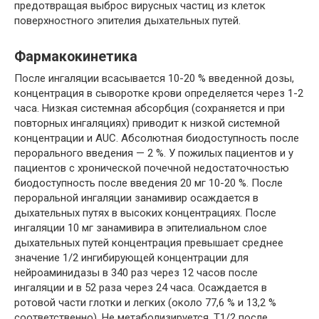
предотвращая выброс вирусных частиц из клеток
поверхностного эпителия дыхательных путей.
Фармакокинетика
После ингаляции всасывается 10-20 % введенной дозы,
концентрация в сыворотке крови определяется через 1-2
часа. Низкая системная абсорбция (сохраняется и при
повторных ингаляциях) приводит к низкой системной
концентрации и AUC. Абсолютная биодоступность после
перорального введения — 2 %. У пожилых пациентов и у
пациентов с хронической почечной недостаточностью
биодоступность после введения 20 мг 10-20 %. После
пероральной ингаляции занамивир осаждается в
дыхательных путях в высоких концентрациях. После
ингаляции 10 мг занамивира в эпителиальном слое
дыхательных путей концентрация превышает среднее
значение 1/2 ингибирующей концентрации для
нейроаминидазы в 340 раз через 12 часов после
ингаляции и в 52 раза через 24 часа. Осаждается в
ротовой части глотки и легких (около 77,6 % и 13,2 %
соответственно). Не метаболизируется. T1/2 после