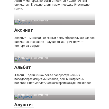
Авгит — минерал, который относится к цепочечным
силикатам. Его кристаллы имеют нередко блестящие
грани.
Минералы алюминия‎
Аксинит
Аксинит — минерал, сложный алюмоборосиликат класса
силикатов. Название получил от др.-греч. ἀξίνη —
«топор» за острую
Минералы алюминия‎
Альбит
Альбит — один из наиболее распространенных
породообразующих минералов, белый натриевый
полевой шпат магматического происхождения класса
Минералы алюминия‎
Алуштит