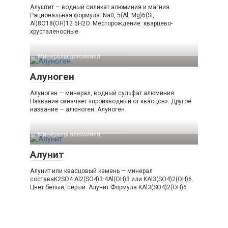
Алуштит — водный силикат алюминия и магния.
Рациональная формула: Na0, 5(Al, Mg)6(Si,
Al)8O18(OH)12·5H2O. Месторождение: кварцево-
хрусталеносные
Минералы алюминия‎
Алуноген
Алуноген — минерал, водный сульфат алюминия.
Название означает «производный от квасцов». Другое
название — алюноген. Алуноген
Минералы алюминия‎
Алунит
Алунит или квасцовый камень — минерал
составаK2SO4·Al2(SO4)3·4Al(OH)3 или KAl3(SO4)2(OH)6.
Цвет белый, серый. Алунит Формула KAl3(SO4)2(OH)6