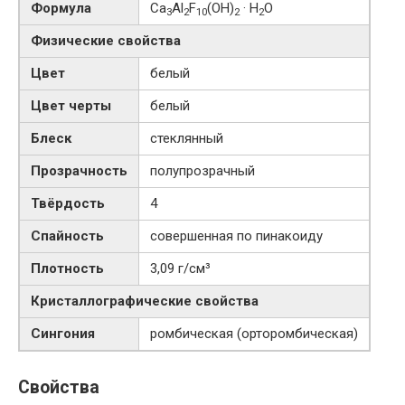
Формула
Ca
Al
F
(OH)
· H
O
3
2
10
2
2
Физические свойства
Цвет
белый
Цвет черты
белый
Блеск
стеклянный
Прозрачность
полупрозрачный
Твёрдость
4
Спайность
совершенная по пинакоиду
Плотность
3,09 г/см³
Кристаллографические свойства
Сингония
ромбическая (орторомбическая)
Свойства