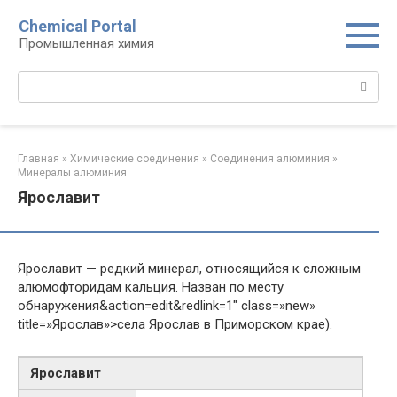
Перейти
Chemical Portal
к
Промышленная химия
контенту
Поиск:
Главная
»
Химические соединения
»
Соединения алюминия‎
»
Минералы алюминия‎
Ярославит
Ярославит — редкий минерал, относящийся к сложным
алюмофторидам кальция. Назван по месту
обнаружения&action=edit&redlink=1″ class=»new»
title=»Ярослав»>села Ярослав в Приморском крае).
Ярославит