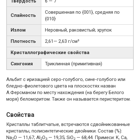
Твёрдость
6 — 7
Совершенная по {001}, средняя по
Спайность
{010}
Излом
Неровный, раковистый; хрупок
Плотность
2,61— 2,63 г/см³
Кристаллографические свойства
Сингония
Триклинная (примитивная)
Альбит с иризацией серо-голубого, сине-голубого или
бледно-фиолетового цвета на плоскостях назван
А.Ферсманом по месту нахождения (на берегу Белого
моря) беломоритом. Также он называется перистеритом.
Свойства
Кристаллы таблитчатые, встречаются сдвойникованные
кристаллы, полисинтетические двойники. Состав (%):
Na
О — 11,67; Al
О
— 19,35; SiO
— 68,44. Примеси: K, Ca,
2
2
3
2