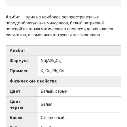
Альбит — один из наиболее распространенных
породообразующих минералов, белый натриевый
полевой шпат магматического происхождения класса
силикатов, алюмосиликат группы плагиоклазов.
Альбит
Формула
Na[AlSi
O
]
3
8
Примесь
K, Ca, Rb, Cs
Физические свойства
Цвет
Белый, серый
Цвет
Белая
черты
Блеск
Стеклянный