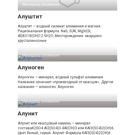
Минералы алюминия‎
Алуштит
Алуштит — водный силикат алюминия и магния.
Рациональная формула: Na0, 5(Al, Mg)6(Si,
Al)8O18(OH)12·5H2O. Месторождение: кварцево-
хрусталеносные
Минералы алюминия‎
Алуноген
Алуноген — минерал, водный сульфат алюминия.
Название означает «производный от квасцов». Другое
название — алюноген. Алуноген
Минералы алюминия‎
Алунит
Алунит или квасцовый камень — минерал
составаK2SO4·Al2(SO4)3·4Al(OH)3 или KAl3(SO4)2(OH)6.
Цвет белый, серый. Алунит Формула KAl3(SO4)2(OH)6